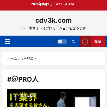
コ
2026年8月9日
4:11:34 AM
ン
テ
cdv3k.com
ン
ツ
PR：本サイトはプロモーションを含みます
へ
ス
キ
購読
メ
ッ
イ
プ
ン
ホーム
#＠PRO人
メ
ニ
ュ
ー
#＠PRO人
1 分読み取り