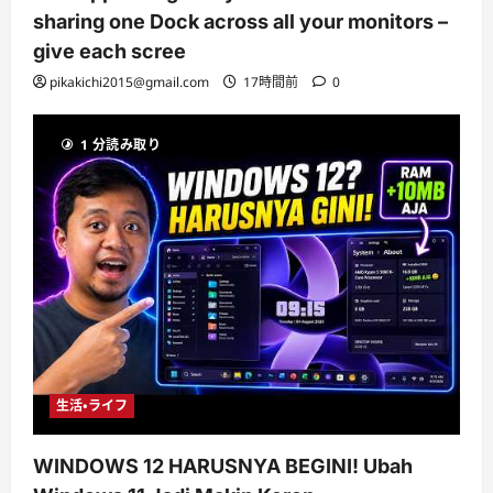
sharing one Dock across all your monitors –
give each scree
pikakichi2015@gmail.com
17時間前
0
1 分読み取り
生活・ライフ
WINDOWS 12 HARUSNYA BEGINI! Ubah