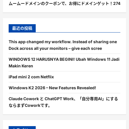
ムームードメインのクーポンで、お得にドメインゲット！
274
最近の投稿
This app changed my workflow. Instead of sharing one
Dock across all your monitors – give each scree
WINDOWS 12 HARUSNYA BEGINI! Ubah Windows 11 Jadi
Makin Keren
iPad mini 2 com Netflix
Windows K2 2026 – New Features Revealed!
Claude Cowork と ChatGPT Work、「自分専用AI」にする
ならまずCoworkです。