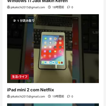
Windows 11 Jadi Makin Keren
pikakichi2015@gmail.com
18時間前
0
1 分読み取り
生活・ライフ
iPad mini 2 com Netflix
pikakichi2015@gmail.com
19時間前
0