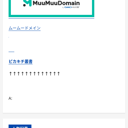
（株
式
会
社
エ
ス
ア
ムームードメイン
イ
イ
ー）
IT
職
種・
業
界
ピカキチ叢書
に
完
全
↑↑↑↑↑↑↑↑↑↑↑↑↑
特
化。
キ
ャ
リ
ア
A:
相
談
品
質
に
自
信
が