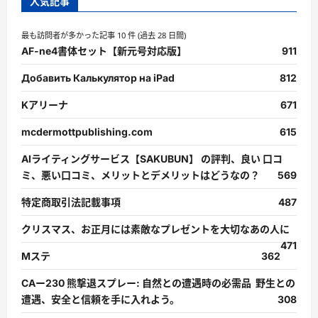
人気記事
あ
り
に
最も訪問者が多かった記事 10 件 (過去 28 日間)
つ
い
AF-ne4書体セット【新元号対応版】
911
て
さ
ら
Добавить Калькулятор на iPad
812
に
読
Kアリーナ
671
む
mcdermottpublishing.com
615
AIライティングサービス【SAKUBUN】 の評判、良い 口コ
ミ、悪い口コミ、メリットとデメリットはどうなの？
569
特定商取引法記載事項
487
クリスマス、お正月には素敵なプレゼントを大切なあの人に
471
Mステ
362
CAー230 熊撃退スプレー: 自然との遭遇時の必需品 野生との
遭遇、安全と信頼を手に入れよう。
308