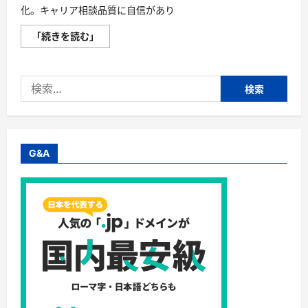
化。キャリア相談品質に自信があり
【IT
「続きを読む」
転
職
エ
ー
検
ジ
ェ
索:
ン
ト
＠
PRO
人】
Ｉ
G&A
Ｔ
専
門
転
職
エ
ー
ジ
ェ
ン
ト
＠
Ｐ
Ｒ
Ｏ
人