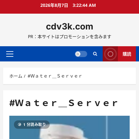
コ
2026年8月7日
3:22:45 AM
ン
テ
cdv3k.com
ン
ツ
PR：本サイトはプロモーションを含みます
へ
ス
キ
購読
メ
ッ
イ
プ
ン
ホーム
#Ｗａｔｅｒ＿Ｓｅｒｖｅｒ
メ
ニ
ュ
ー
#Ｗａｔｅｒ＿Ｓｅｒｖｅｒ
1 分読み取り