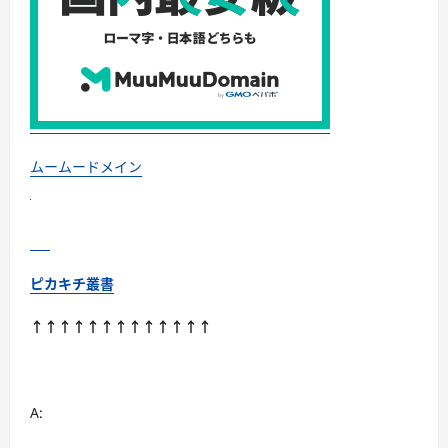
酸
水
に
つ
い
て
さ
ら
に
読
む
ムームードメイン
ピカキチ叢書
↑↑↑↑↑↑↑↑↑↑↑↑↑
A: