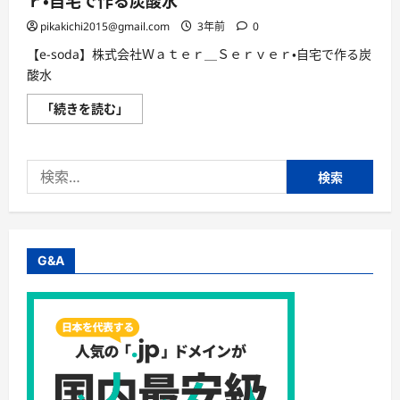
ｒ・自宅で作る炭酸水
pikakichi2015@gmail.com
3年前
0
【e-soda】株式会社Ｗａｔｅｒ＿Ｓｅｒｖｅｒ・自宅で作る炭
酸水
【e-
「続きを読む」
soda】
株
式
会
検
社
Ｗ
索:
ａ
ｔ
ｅ
ｒ
＿
Ｓ
G&A
ｅ
ｒ
ｖ
ｅ
ｒ・
自
宅
で
作
る
炭