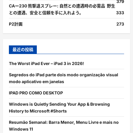
379
CAー230 熊撃退スプレー: 自然との遭遇時の必需品 野生
との遭遇、安全と信頼を手に入れよう。
333
P2計画
273
最近の投稿
The Worst iPad Ever – iPad 3 in 2026!
Segredos do iPad parte dois modo organização visual
modo aplicativo em janelas
IPAD PRO COMO DESKTOP
Windows is Quietly Sending Your App & Browsing
History to Microsoft #Shorts
Resumão Semanal: Barra Menor, Menu Livre e mais no
Windows 11