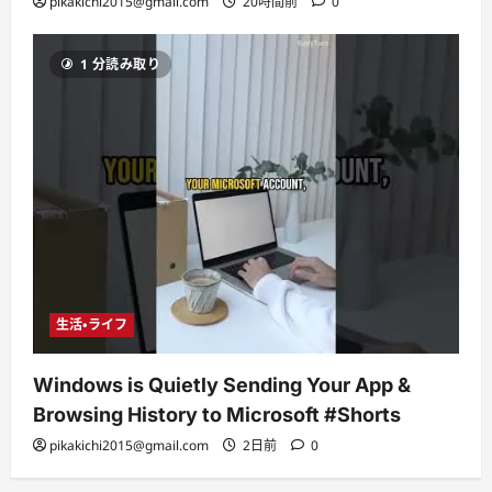
pikakichi2015@gmail.com
20時間前
0
1 分読み取り
生活・ライフ
Windows is Quietly Sending Your App &
Browsing History to Microsoft #Shorts
pikakichi2015@gmail.com
2日前
0