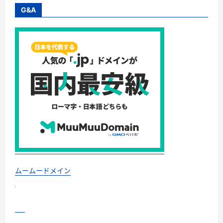
秋
旅
G&A
特
集】
東
京-
新
千
歳
線
が
驚
愕
の
4,520
円
か
ら！
紅
葉、
食、
温
泉
を
楽
ムームードメイン
し
む
た
め
の
最
安