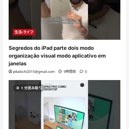
生活・ライフ
Segredos do iPad parte dois modo
organização visual modo aplicativo em
janelas
pikakichi2015@gmail.com
9時間前
0
1 分読み取り