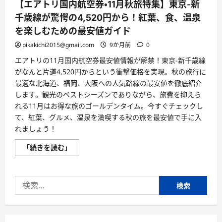
【エアトリ国内航空券・11月秋旅特集】東京-新
千歳線が驚愕の4,520円から！紅葉、食、温泉
を楽しむための最安値ガイド
pikakichi2015@gmail.com
9か月前
0
エアトリの11月国内航空券最安値情報が解禁！東京-新千歳線
がなんと片道4,520円からという衝撃価格を実現。秋の旅行に
最適な北海道、福岡、大阪への人気路線の最安値を徹底紹介
します。観光のベストシーズンでありながら、旅費を抑えら
れる11月はお得な旅のゴールデンタイム。今すぐチェックし
て、紅葉、グルメ、温泉を満喫する秋の旅を最安値で手に入
れましょう！
【エ
「続きを読む」
ア
ト
リ
国
検
内
航
索:
空
券・
11
月