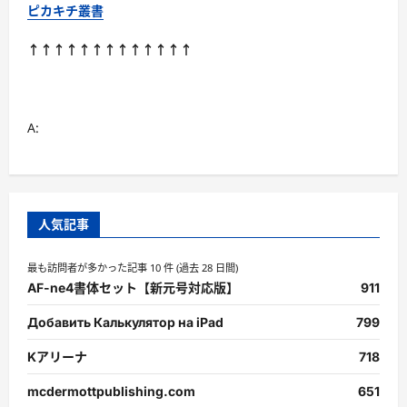
値
ピカキチ叢書
ガ
イ
ド
↑↑↑↑↑↑↑↑↑↑↑↑↑
に
つ
い
て
さ
ら
A:
に
読
む
人気記事
最も訪問者が多かった記事 10 件 (過去 28 日間)
AF-ne4書体セット【新元号対応版】
911
Добавить Калькулятор на iPad
799
Kアリーナ
718
mcdermottpublishing.com
651