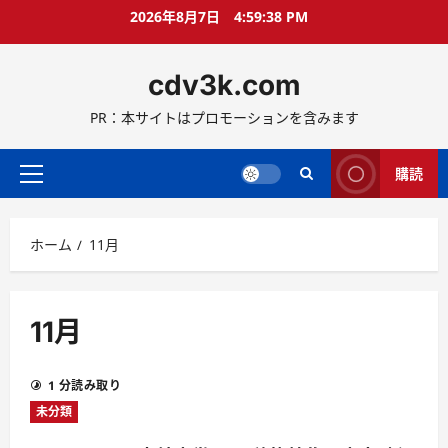
コ
2026年8月7日
4:59:39 PM
ン
テ
cdv3k.com
ン
ツ
PR：本サイトはプロモーションを含みます
へ
ス
キ
購読
メ
ッ
イ
プ
ン
ホーム
11月
メ
ニ
ュ
ー
11月
1 分読み取り
未分類