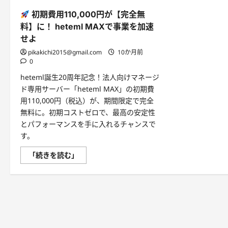
初期費用110,000円が【完全無
料】に！ heteml MAXで事業を加速
せよ
pikakichi2015@gmail.com
10か月前
0
heteml誕生20周年記念！法人向けマネージ
ド専用サーバー「heteml MAX」の初期費
用110,000円（税込）が、期間限定で完全
無料に。初期コストゼロで、最高の安定性
とパフォーマンスを手に入れるチャンスで
す。
「続きを読む」
初
期
費
用
110,000
円
が
【完
全
無