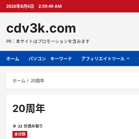
コ
2026年8月6日
2:59:50 AM
ン
テ
cdv3k.com
ン
ツ
へ
PR：本サイトはプロモーションを含みます
ス
キ
ホーム
パソコン キーワード
アフィリエイトツール
ッ
プ
ホーム
20周年
20周年
22 分読み取り
未分類