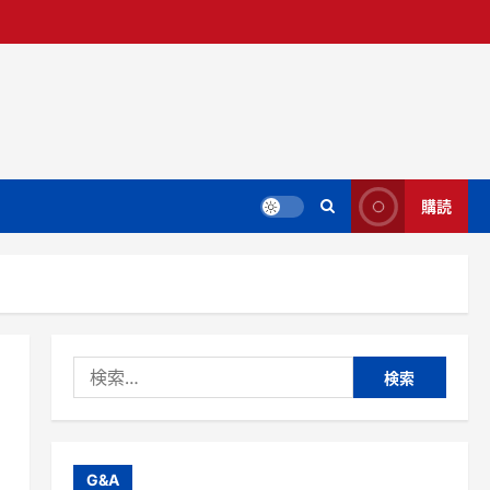
購読
検
索:
G&A