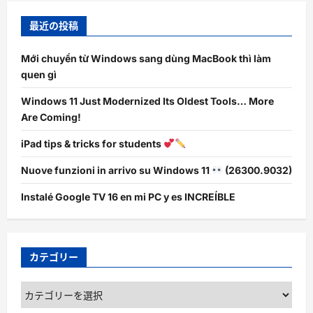
最近の投稿
Mới chuyển từ Windows sang dùng MacBook thì làm
quen gì
Windows 11 Just Modernized Its Oldest Tools… More
Are Coming!
iPad tips & tricks for students
Nuove funzioni in arrivo su Windows 11
(26300.9032)
Instalé Google TV 16 en mi PC y es INCREÍBLE
カテゴリー
カ
テ