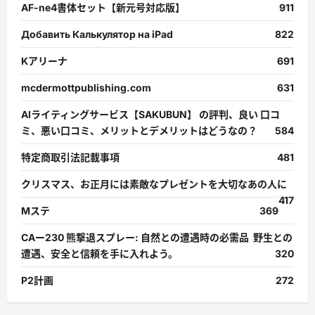
AF-ne4書体セット【新元号対応版】
911
Добавить Калькулятор на iPad
822
Kアリーナ
691
mcdermottpublishing.com
631
AIライティングサービス【SAKUBUN】 の評判、良い 口コ
ミ、悪い口コミ、メリットとデメリットはどうなの？
584
特定商取引法記載事項
481
クリスマス、お正月には素敵なプレゼントを大切なあの人に
417
Mステ
369
CAー230 熊撃退スプレー: 自然との遭遇時の必需品 野生との
遭遇、安全と信頼を手に入れよう。
320
P2計画
272