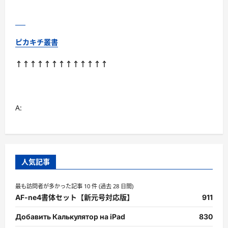
ッ
ク Kindle
版
に
つ
い
ピカキチ叢書
て
さ
ら
↑↑↑↑↑↑↑↑↑↑↑↑↑
に
読
む
A:
人気記事
最も訪問者が多かった記事 10 件 (過去 28 日間)
AF-ne4書体セット【新元号対応版】
911
Добавить Калькулятор на iPad
830