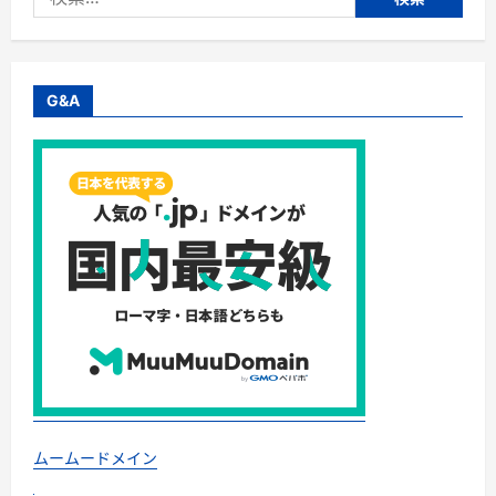
本
索:
で
大
災
害」
の
学
G&A
び:
予
言
か
ら
備
え
へ
──
す
べ
て
の
人
の
た
め
の
防
災
ス
タ
ー
ムームードメイン
ト
ブ