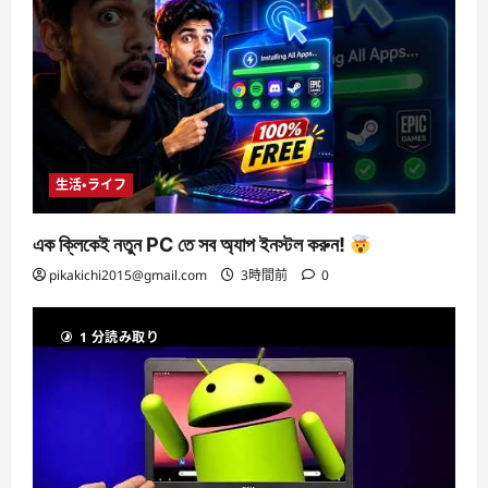
生活・ライフ
এক ক্লিকেই নতুন PC তে সব অ্যাপ ইনস্টল করুন!
pikakichi2015@gmail.com
3時間前
0
1 分読み取り