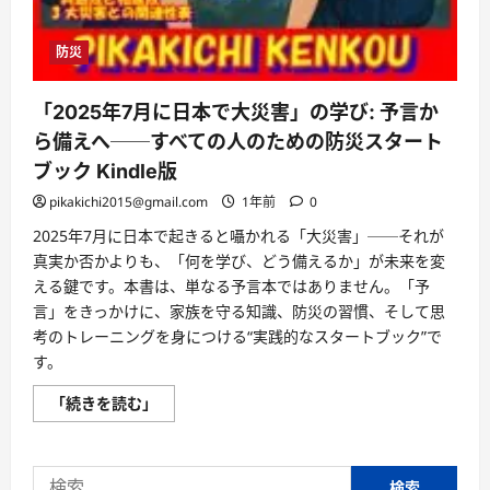
防災
「2025年7月に日本で大災害」の学び: 予言か
ら備えへ──すべての人のための防災スタート
ブック Kindle版
pikakichi2015@gmail.com
1年前
0
2025年7月に日本で起きると囁かれる「大災害」──それが
真実か否かよりも、「何を学び、どう備えるか」が未来を変
える鍵です。本書は、単なる予言本ではありません。「予
言」をきっかけに、家族を守る知識、防災の習慣、そして思
考のトレーニングを身につける“実践的なスタートブック”で
す。
「2025
「続きを読む」
年
7
月
に
検
日