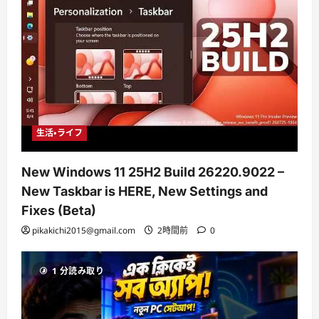
生活・ライフ
New Windows 11 25H2 Build 26220.9022 –
New Taskbar is HERE, New Settings and
Fixes (Beta)
pikakichi2015@gmail.com
2時間前
0
1 分読み取り