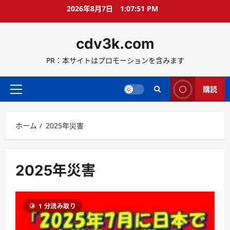
コ
2026年8月7日
1:07:52 PM
ン
テ
cdv3k.com
ン
ツ
PR：本サイトはプロモーションを含みます
へ
ス
キ
購読
メ
ッ
イ
プ
ン
ホーム
2025年災害
メ
ニ
ュ
ー
2025年災害
1 分読み取り