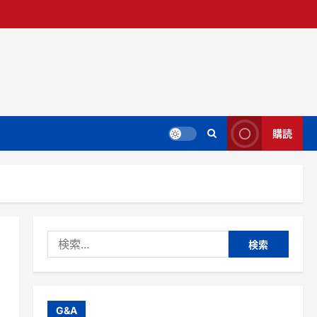
購読
検
索:
G&A