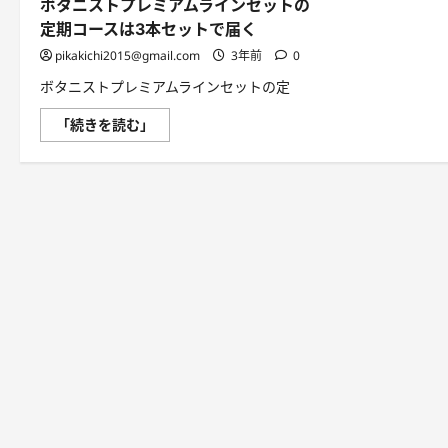
ボタニストプレミアムラインセットの
定期コースは3本セットで届く
pikakichi2015@gmail.com
3年前
0
ボタニストプレミアムラインセットの定
ボ
「続きを読む」
タ
ニ
ス
ト
プ
レ
ミ
ア
ム
ラ
イ
ン
セ
ッ
ト
の
定
期
コ
ー
ス
は
3