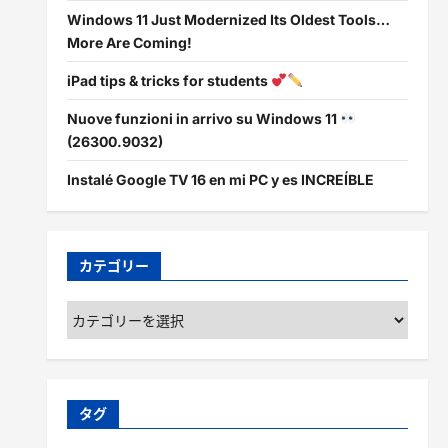
Windows 11 Just Modernized Its Oldest Tools…
More Are Coming!
iPad tips & tricks for students
Nuove funzioni in arrivo su Windows 11
(26300.9032)
Instalé Google TV 16 en mi PC y es INCREÍBLE
カテゴリー
カ
テ
ゴ
リ
ー
タグ