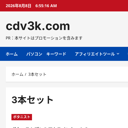
コ
2026年8月8日
6:55:17 AM
ン
テ
cdv3k.com
ン
ツ
へ
PR：本サイトはプロモーションを含みます
ス
キ
ホーム
パソコン キーワード
アフィリエイトツール
ッ
プ
ホーム
3本セット
3本セット
ボタニスト