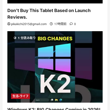
Don’t Buy This Tablet Based on Launch
Reviews.
pikakichi2015@gmail.com
17時間前
0
1 分読み取り
生活・ライフ
Windows K2: BIG Changes Coming in 2026!