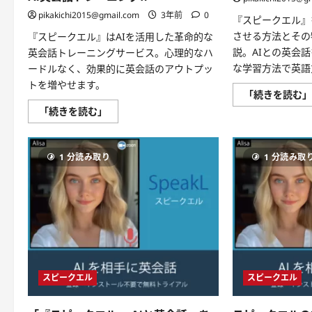
つ
い
pikakichi2015@gmail.com
3年前
0
『スピークエル』
て
さ
させる方法とその
『スピークエル』はAIを活用した革命的な
ら
に
説。AIとの英会
英会話トレーニングサービス。心理的なハ
読
な学習方法で英語
ードルなく、効果的に英会話のアウトプッ
む
トを増やせます。
「続きを読む
ス
「続きを読む」
ピ
ー
ク
エ
1 分読み取り
1 分読み取
ル
の
ア
ウ
ト
プ
ッ
ト・
AI
と
共
に、
英
スピークエル
スピークエル
会
話
の