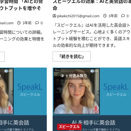
学習時間 「AIとの会
スピークエルの効果：AIと英会話の
よ
話
う！
体
ウトプットを増やそ
命
に
験
つ
を。
pikakichi2015@gmail.com
3年前
0
い
に
て
つ
mail.com
3年前
0
『スピークエル』はAIを活用した英会話ト
さ
い
ら
て
レーニングサービス。心地よく多くのアウ
習時間についての詳細。
に
さ
トプット経験を積むことができ、英語スキ
レーニングの効果と特徴を
読
ら
む
に
ルの効率的な向上が期待できます。
読
む
ス
ス
「続きを読む」
」
ピ
ピ
ー
ー
ク
ク
エ
エ
り
1 分読み取り
ル
ル
の
の
効
学
果：
習
AI
時
と
間
英
「AI
会
と
話
の
の
会
革
話
命
で、
に
英
スピークエル
つ
語