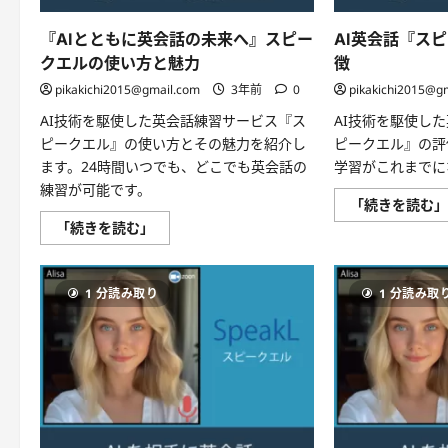
の
レ
ベ
『AIとともに英会話の未来へ』スピー
AI英会話『ス
ル
クエルの使い方と魅力
徴
へ！
に
pikakichi2015@gmail.com
3年前
0
pikakichi2015@g
つ
い
AI技術を駆使した英会話練習サービス『ス
AI技術を駆使し
て
さ
ピークエル』の使い方とその魅力を紹介し
ピークエル』の評
ら
に
ます。24時間いつでも、どこでも英会話の
学習がこれまでに
読
練習が可能です。
む
「続きを読む
『AI
「続きを読む」
と
と
も
に
1 分読み取り
1 分読み取
英
会
話
の
未
来
へ』
ス
ピ
ー
ク