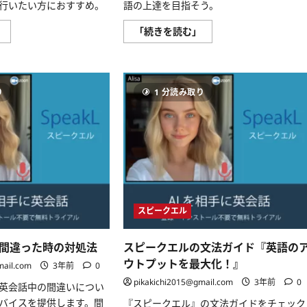
行いたい方におすすめ。
語の上達を目指そう。
む
『ス
『ス
」
「続きを読む」
ピ
ピ
ー
ー
ク
ク
エ
エ
ル』：
ル
AI
で、
り
1 分読み取り
英
語
会
彙
話
力
の
を
コ
広
ス
げ、
ト
AI
効
と
率
の
的
英
な
会
ト
話
スピークエル
レ
を
ー
楽
ニ
し
ン
も
間違った時の対処法
スピークエルの文法ガイド『英語の
グ
う！』
サ
に
ウトプットを最大化！』
mail.com
3年前
0
ー
つ
ビ
い
pikakichi2015@gmail.com
3年前
0
英会話中の間違いについ
ス
て
に
さ
バイスを提供します。間
『スピークエル』の文法ガイドをチェック