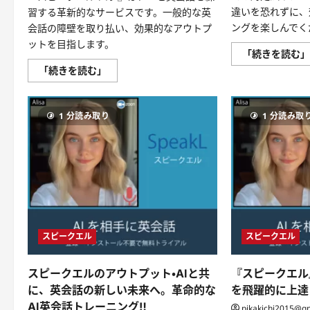
に
違いを恐れずに、
習する革新的なサービスです。一般的な英
読
む
ングを楽しんでく
会話の障壁を取り払い、効果的なアウトプ
ットを目指します。
「続きを読む
AI
「続きを読む」
と
英
会
話、
1 分読み取り
1 分読み取
新
た
な
体
験
の
『ス
ピ
ー
ク
エ
ル
パ
スピークエル
スピークエル
ブ』
へ
よ
スピークエルのアウトプット・AIと共
『スピークエル
う
こ
に、英会話の新しい未来へ。革命的な
を飛躍的に上達
そ！
に
AI英会話トレーニング‼
pikakichi2015@g