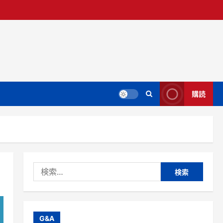
購読
検
索:
G&A