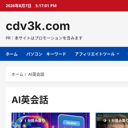
コ
2026年8月7日
5:17:02 PM
ン
テ
cdv3k.com
ン
ツ
へ
PR：本サイトはプロモーションを含みます
ス
キ
ホーム
パソコン キーワード
アフィリエイトツール
ッ
プ
ホーム
AI英会話
AI英会話
1 分読み取り
1 分読み取