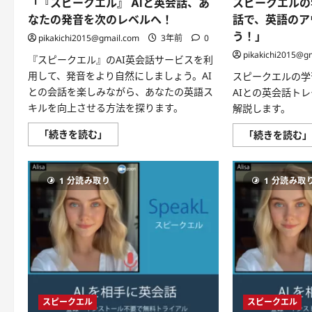
「『スピークエル』 AIと英会話、あ
スピークエルの
新
し
なたの発音を次のレベルへ！
話で、英語のア
い
未
う！」
pikakichi2015@gmail.com
3年前
0
来
へ。
pikakichi2015@g
『スピークエル』のAI英会話サービスを利
革
命
用して、発音をより自然にしましょう。AI
スピークエルの学
的
な
との会話を楽しみながら、あなたの英語ス
AIとの英会話ト
AI
キルを向上させる方法を探ります。
解説します。
英
会
話
「『ス
「続きを読む」
「続きを読む
ト
ピ
レ
ー
ー
ク
ニ
エ
ン
1 分読み取り
1 分読み取
ル』
グ‼
AI
に
と
つ
英
い
会
て
話、
さ
あ
ら
な
に
た
読
の
む
発
音
を
スピークエル
スピークエル
次