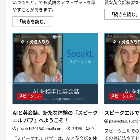
日
いつでもどこでも英語のアウトプットを増
質な英会話練習を
か
やすことができます。
ら
「続きを読む
も
っ
ス
「続きを読む」
と
ピ
ス
ー
ム
ク
ー
エ
ズ
1 分読み取り
1 分読み取
ル
に！
レ
に
ベ
つ
ル
い
診
て
断:
さ
あ
ら
な
に
た
読
の
む
英
会
話
スピークエル
スピークエル
力
を
測
AIと英会話、新たな体験の『スピーク
スピークエルで
定
に
エル パブ』へようこそ！
pikakichi2015@g
つ
い
pikakichi2015@gmail.com
3年前
0
て
スピークエルでの
さ
ての対処法やアド
『スピークエル パブ』は、AIと英会話を練
ら