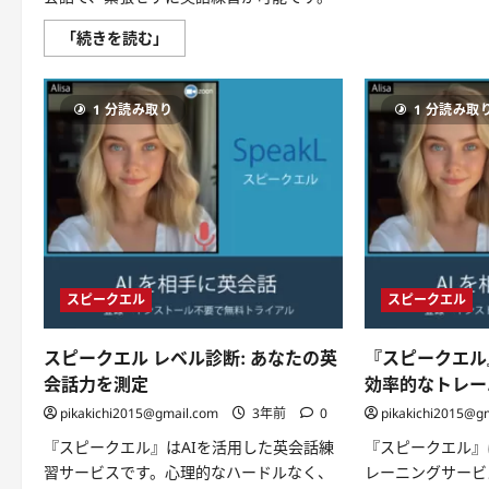
AI
「続きを読む」
英
会
話
ア
1 分読み取り
1 分読み取
プ
リ
「ス
ピ
ー
ク
エ
ル」:
あ
な
た
の
英
スピークエル
スピークエル
会
話
パ
スピークエル レベル診断: あなたの英
『スピークエル
ー
ト
会話力を測定
効率的なトレー
ナ
ー、
pikakichi2015@gmail.com
3年前
0
pikakichi2015@g
AI
の
『スピークエル』はAIを活用した英会話練
『スピークエル』
力
で
習サービスです。心理的なハードルなく、
レーニングサービ
明