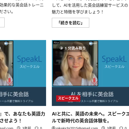
つ
ら
い
に
効果的な英会話トレーニ
して、AIを活用した英会話練習サービスの
て
読
ださい。
魅力と特徴を学びましょう！
さ
む
ら
に
ス
」
ス
「続きを読む」
読
ピ
ピ
む
ー
ー
ク
ク
エ
エ
ル
ル
で
の
り
1 分読み取り
間
文
違
法
っ
ガ
た
イ
時
ド
の
『英
対
語
処
の
法
ア
に
ウ
つ
ト
い
プ
スピークエル
て
ッ
さ
ト
ら
を
に
最
』で、あなたも英語力
AIと共に、英語の未来へ。スピーク
読
大
む
化！』
させよう！
ルで新時代の英会話体験を。
に
つ
mail.com
3年前
0
pikakichi2015@gmail.com
3年前
0