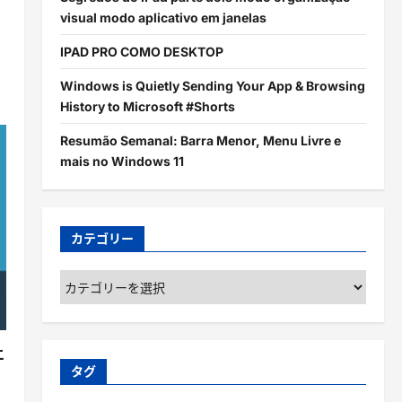
visual modo aplicativo em janelas
IPAD PRO COMO DESKTOP
Windows is Quietly Sending Your App & Browsing
History to Microsoft #Shorts
Resumão Semanal: Barra Menor, Menu Livre e
mais no Windows 11
カテゴリー
カ
テ
ゴ
リ
エ
ー
タグ