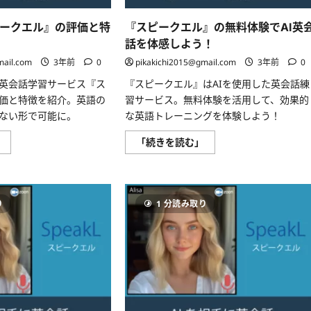
い
の
て
ア
さ
ピークエル』の評価と特
『スピークエル』の無料体験でAI英
ウ
ら
ト
話を体感しよう！
に
プ
読
ッ
mail.com
3年前
0
pikakichi2015@gmail.com
3年前
0
む
ト
を
た英会話学習サービス『ス
『スピークエル』はAIを使用した英会話練
増
や
価と特徴を紹介。英語の
習サービス。無料体験を活用して、効果的
そ
う！」
ない形で可能に。
な英語トレーニングを体験しよう！
に
つ
AI
『ス
」
「続きを読む」
い
英
ピ
て
会
ー
さ
話
ク
ら
『ス
エ
に
ピ
ル』
読
ー
の
む
り
1 分読み取り
ク
無
エ
料
ル』
体
の
験
評
で
価
AI
と
英
特
会
徴
話
に
を
つ
体