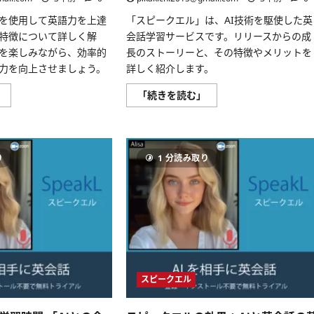
い
て
を使用して英語力を上達
「スピークエル」は、AI技術を駆使した英
さ
ら
特徴について詳しく解
会話学習サービスです。リリースからの成
に
話を楽しみながら、効率的
長のストーリーと、その特徴やメリットを
読
む
力を向上させましょう。
詳しく紹介します。
『ス
AI
」
「続きを読む」
ピ
と
ー
共
ク
に、
エ
英
ル』
語
で、
の
り
1 分読み取り
あ
未
な
来
た
へ。
も
ス
英
ピ
語
ー
力
ク
を
エ
飛
ル
躍
で
的
新
に
時
スピークエル
上
代
達
の
さ
英
せ
会