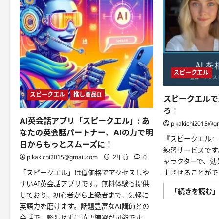
スピークエル
スピークエル
推し商品II
スピークエルで
ろ！
AI英会話アプリ「スピークエル」: あ
pikakichi2015@g
なたの英会話パートナー、AIの力で明
『スピークエル』
日からもっとスムーズに！
練習サービスです
pikakichi2015@gmail.com
2年前
0
ャラクターで、効
上させることがで
「スピークエル」は低価格でアクセスしや
すいAI英会話アプリです。無料体験も提供
「続きを読む
しており、初心者から上級者まで、気軽に
英語力を磨けます。話題豊富なAI講師との
会話で、緊張せずに英語練習が可能です。