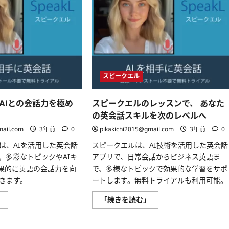
スピークエル
AIとの会話力を極め
スピークエルのレッスンで、 あなた
の英会話スキルを次のレベルへ
mail.com
3年前
0
pikakichi2015@gmail.com
3年前
0
は、AIを活用した英会話
スピークエルは、AI技術を活用した英会話
。多彩なトピックやAIキ
アプリで、日常会話からビジネス英語ま
果的に英語の会話力を向
で、多様なトピックで効果的な学習をサポ
きます。
ートします。無料トライアルも利用可能。
ス
ス
」
「続きを読む」
ピ
ピ
ー
ー
ク
ク
エ
エ