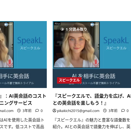
ル
ル
で
の
AI
レ
と
ッ
の
ス
会
ン
話
で、
り
1 分読み取り
力
あ
を
な
極
た
め
の
ろ！
英
に
会
つ
話
い
ス
て
キ
さ
ル
ら
を
に
次
スピークエル
読
の
む
レ
ベ
ル
』：AI英会話のコスト
『スピークエルで、語彙力を広げ、A
へ
に
ニングサービス
との英会話を楽しもう！』
つ
い
mail.com
3年前
0
pikakichi2015@gmail.com
3年前
0
て
さ
はAIを使用した英会話ト
『スピークエル』の魅力と豊富な語彙数を
ら
に
スです。低コストで高品
紹介。AIとの英会話で語彙力を伸ばし、英
読