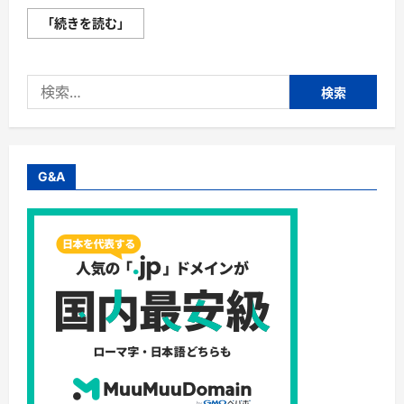
【ConoHa
「続きを読む」
WING】
国
内
最
検
速！
初
索:
期
費
用
無
料
の
G&A
高
性
能
レ
ン
タ
ル
サ
ー
バ
ー・
Ｇ
Ｍ
Ｏ
イ
ン
タ
ー