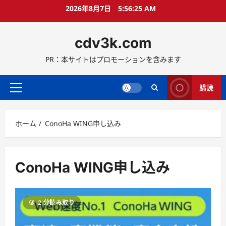
コ
2026年8月7日
5:56:26 AM
ン
テ
cdv3k.com
ン
ツ
PR：本サイトはプロモーションを含みます
へ
ス
キ
購読
メ
ッ
イ
プ
ン
ホーム
ConoHa WING申し込み
メ
ニ
ュ
ー
ConoHa WING申し込み
2 分読み取り