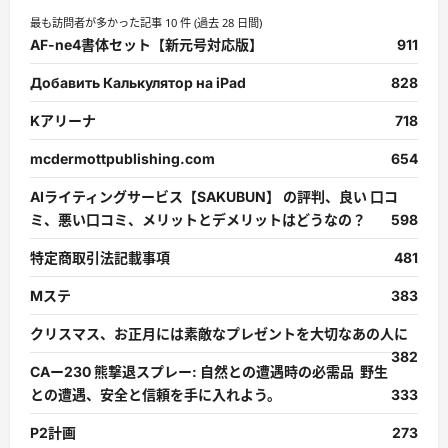
最も訪問者が多かった記事 10 件 (過去 28 日間)
AF-ne4書体セット【新元号対応版】
911
Добавить Калькулятор на iPad
828
Kアリーナ
718
mcdermottpublishing.com
654
AIライティングサービス【SAKUBUN】 の評判、良い 口コ
ミ、悪い口コミ、メリットとデメリットはどうなの？
598
特定商取引法記載事項
481
Mステ
383
クリスマス、お正月には素敵なプレゼントを大切なあの人に
382
CAー230 熊撃退スプレー: 自然との遭遇時の必需品 野生
との遭遇、安全と信頼を手に入れよう。
333
P2計画
273