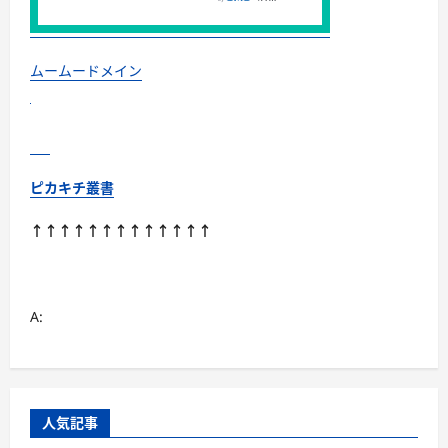
ネ
ッ
ト
株
式
ムームードメイン
会
社
「東
証
プ
ラ
イ
ム
ピカキチ叢書
上
場
企
↑↑↑↑↑↑↑↑↑↑↑↑↑
業」
に
つ
い
て
さ
A:
ら
に
読
む
人気記事