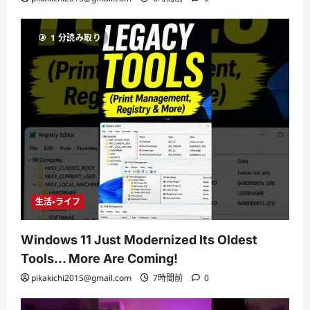
1 分読み取り
生活・ライフ
Windows 11 Just Modernized Its Oldest
Tools… More Are Coming!
pikakichi2015@gmail.com
7時間前
0