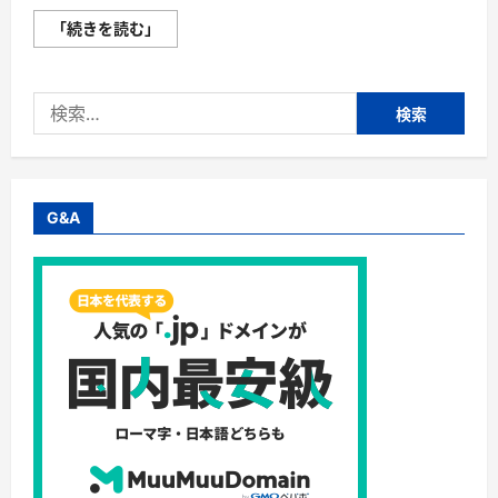
【ConoHa
「続きを読む」
WING】
国
内
最
検
速！
初
索:
期
費
用
無
料
の
G&A
高
性
能
レ
ン
タ
ル
サ
ー
バ
ー・
Ｇ
Ｍ
Ｏ
イ
ン
タ
ー