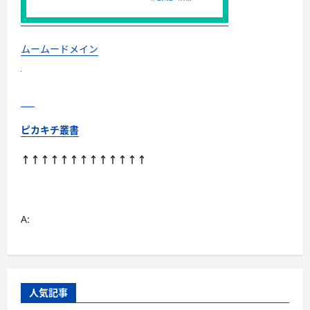
ネ
ッ
ト
株
式
ムームードメイン
会
社
「東
証
プ
ラ
イ
ム
ピカキチ叢書
上
場
企
↑↑↑↑↑↑↑↑↑↑↑↑↑
業」
に
つ
い
て
さ
A:
ら
に
読
む
人気記事