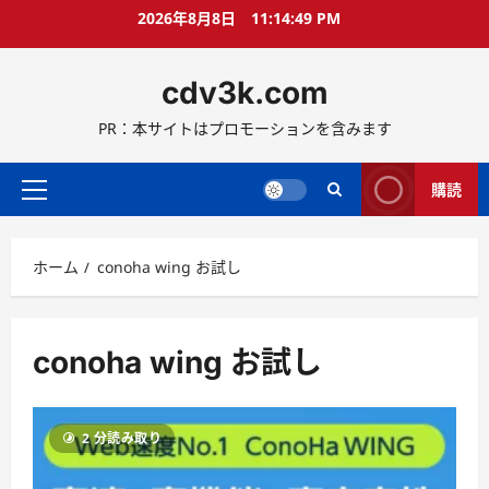
コ
2026年8月8日
11:14:49 PM
ン
テ
cdv3k.com
ン
ツ
PR：本サイトはプロモーションを含みます
へ
ス
キ
購読
メ
ッ
イ
プ
ン
ホーム
conoha wing お試し
メ
ニ
ュ
ー
conoha wing お試し
2 分読み取り