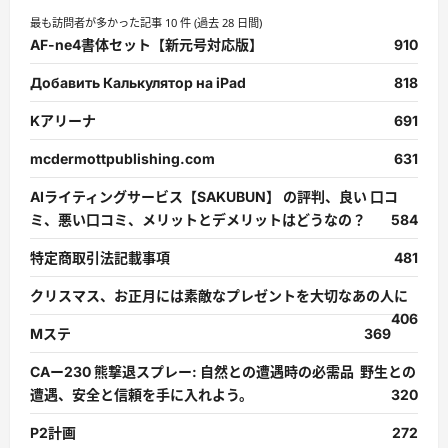
最も訪問者が多かった記事 10 件 (過去 28 日間)
AF-ne4書体セット【新元号対応版】
910
Добавить Калькулятор на iPad
818
Kアリーナ
691
mcdermottpublishing.com
631
AIライティングサービス【SAKUBUN】 の評判、良い 口コ
ミ、悪い口コミ、メリットとデメリットはどうなの？
584
特定商取引法記載事項
481
クリスマス、お正月には素敵なプレゼントを大切なあの人に
406
Mステ
369
CAー230 熊撃退スプレー: 自然との遭遇時の必需品 野生との
遭遇、安全と信頼を手に入れよう。
320
P2計画
272