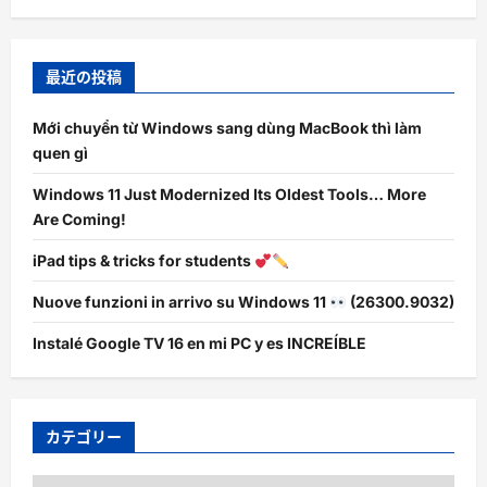
最近の投稿
Mới chuyển từ Windows sang dùng MacBook thì làm
quen gì
Windows 11 Just Modernized Its Oldest Tools… More
Are Coming!
iPad tips & tricks for students
Nuove funzioni in arrivo su Windows 11
(26300.9032)
Instalé Google TV 16 en mi PC y es INCREÍBLE
カテゴリー
カ