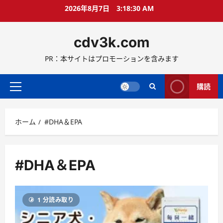
コ
2026年8月7日
3:18:31 AM
ン
テ
cdv3k.com
ン
ツ
PR：本サイトはプロモーションを含みます
へ
ス
キ
購読
メ
ッ
イ
プ
ン
ホーム
#DHA＆EPA
メ
ニ
ュ
ー
#DHA＆EPA
1 分読み取り