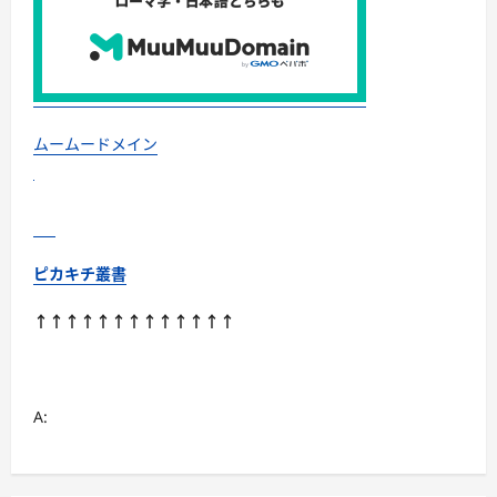
に
「毎
日
一
緒
DHA
＆
EPA」
獣
ムームードメイン
医
師
推
奨/
国
産
に
つ
ピカキチ叢書
い
て
さ
↑↑↑↑↑↑↑↑↑↑↑↑↑
ら
に
読
む
A: