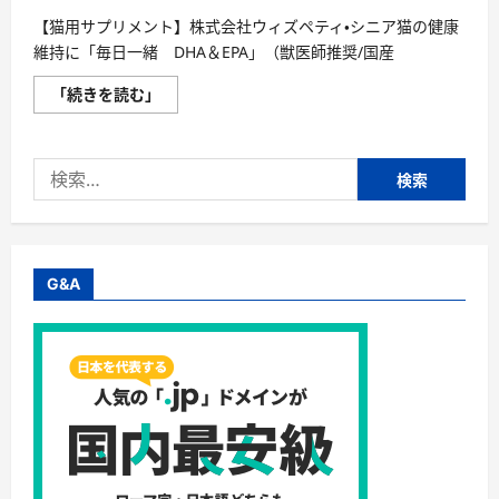
DHA
＆
【猫用サプリメント】株式会社ウィズペティ・シニア猫の健康
EPA」
（獣
維持に「毎日一緒 DHA＆EPA」（獣医師推奨/国産
医
師
【猫
「続きを読む」
推
用
奨/
サ
国
プ
産）
リ
に
検
メ
つ
ン
い
索:
ト】
て
株
さ
式
ら
会
に
社
読
ウ
む
G&A
ィ
ズ
ペ
テ
ィ・
シ
ニ
ア
猫
の
健
康
維
持