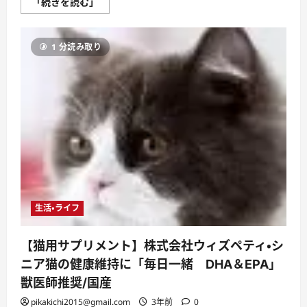
【犬
「続きを読む」
用
サ
プ
リ
1 分読み取り
メ
ン
ト】
株
式
会
社
ウ
ィ
ズ
ペ
テ
ィ・
シ
ニ
ア
犬
生活・ライフ
の
健
康
維
【猫用サプリメント】株式会社ウィズペティ・シ
持
に
ニア猫の健康維持に「毎日一緒 DHA＆EPA」
「毎
日
獣医師推奨/国産
一
緒
pikakichi2015@gmail.com
3年前
0