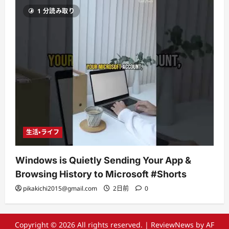
1 分読み取り
生活・ライフ
Windows is Quietly Sending Your App &
Browsing History to Microsoft #Shorts
pikakichi2015@gmail.com
2日前
0
Copyright © 2026 All rights reserved.
|
ReviewNews
by AF