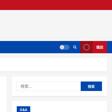
購読
検
索:
G&A