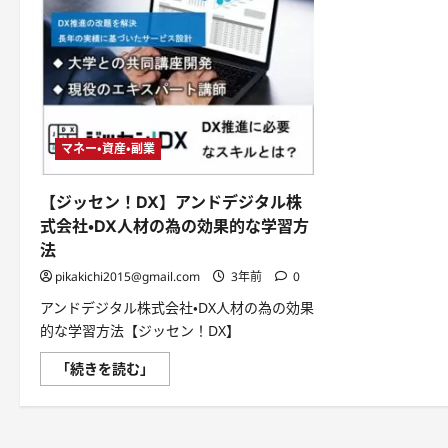
マネー・資産・副業
【ジッセン！DX】アンドデジタル株
式会社・DX人材の為の効果的な学習方
法
pikakichi2015@gmail.com
3年前
0
アンドデジタル株式会社・DX人材の為の効果
的な学習方法【ジッセン！DX】
【ジ
「続きを読む」
ッ
セ
ン！
DX】
ア