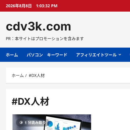
コ
2026年8月8日
1:03:33 PM
ン
テ
cdv3k.com
ン
ツ
へ
PR：本サイトはプロモーションを含みます
ス
キ
ホーム
パソコン キーワード
アフィリエイトツール
ッ
プ
ホーム
#DX人材
#DX人材
1 分読み取り