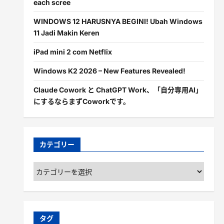
each scree
WINDOWS 12 HARUSNYA BEGINI! Ubah Windows
11 Jadi Makin Keren
iPad mini 2 com Netflix
Windows K2 2026 – New Features Revealed!
Claude Cowork と ChatGPT Work、「自分専用AI」
にするならまずCoworkです。
カテゴリー
カ
テ
ゴ
リ
ー
タグ