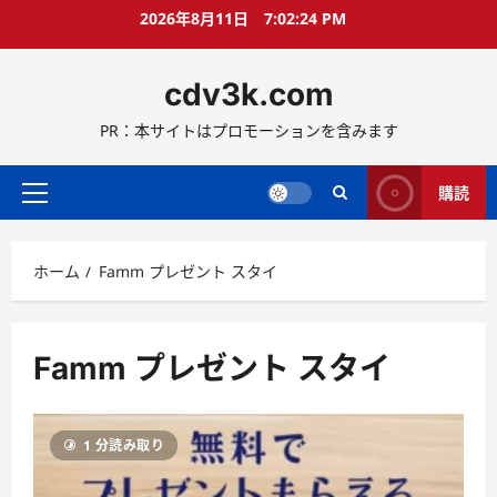
コ
2026年8月11日
7:02:25 PM
ン
テ
cdv3k.com
ン
ツ
PR：本サイトはプロモーションを含みます
へ
ス
キ
購読
メ
ッ
イ
プ
ン
ホーム
Famm プレゼント スタイ
メ
ニ
ュ
ー
Famm プレゼント スタイ
1 分読み取り