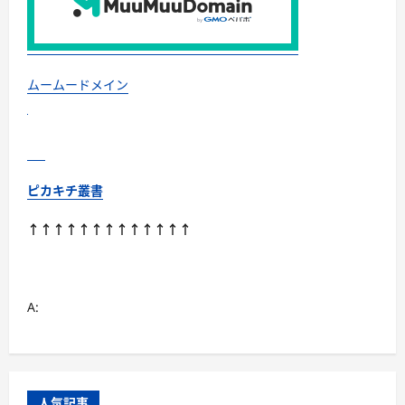
事
業
部・
プ
レ
ゼ
ン
ムームードメイン
ト
キ
ャ
ン
ペ
ー
ン！
に
ピカキチ叢書
つ
い
て
↑↑↑↑↑↑↑↑↑↑↑↑↑
さ
ら
に
読
む
A:
人気記事