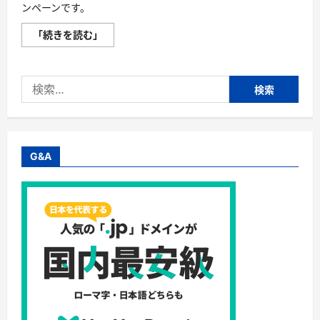
ンペーンです。
【Famm
「続きを読む」
プ
レ
マ
マ
検
＆
マ
索:
マ
応
援】
応
募
す
G&A
る
だ
け
で
貰
え
る！
ア
フ
ェ
リ
エ
イ
ト
プ
ロ