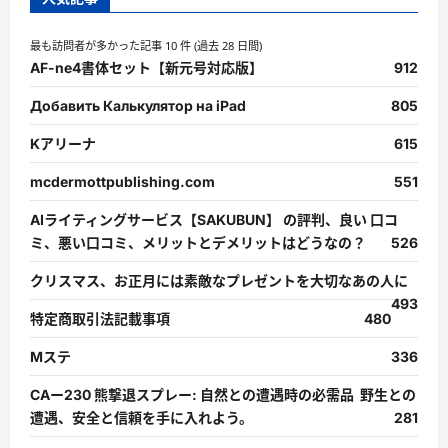
最も訪問者が多かった記事 10 件 (過去 28 日間)
AF-ne4書体セット【新元号対応版】
912
Добавить Калькулятор на iPad
805
Kアリーナ
615
mcdermottpublishing.com
551
AIライティングサービス【SAKUBUN】 の評判、良い 口コ
ミ、悪い口コミ、メリットとデメリットはどうなの？
526
クリスマス、お正月には素敵なプレゼントを大切なあの人に
493
特定商取引法記載事項
480
Mステ
336
CAー230 熊撃退スプレー: 自然との遭遇時の必需品 野生との
遭遇、安全と信頼を手に入れよう。
281