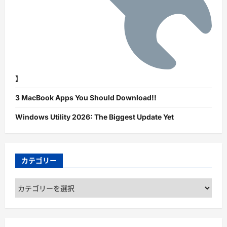
】
3 MacBook Apps You Should Download!!
Windows Utility 2026: The Biggest Update Yet
カテゴリー
カ
テ
ゴ
リ