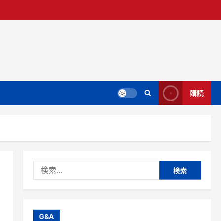
購読
検
索:
G&A