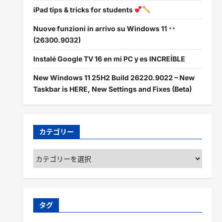
iPad tips & tricks for students
Nuove funzioni in arrivo su Windows 11
(26300.9032)
Instalé Google TV 16 en mi PC y es INCREÍBLE
New Windows 11 25H2 Build 26220.9022 – New
Taskbar is HERE, New Settings and Fixes (Beta)
カテゴリー
カ
テ
ゴ
リ
ー
タグ