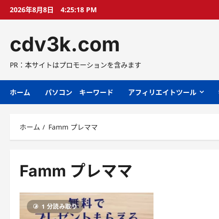
コ
2026年8月8日
4:25:19 PM
ン
テ
cdv3k.com
ン
ツ
へ
PR：本サイトはプロモーションを含みます
ス
キ
ホーム
パソコン キーワード
アフィリエイトツール
ッ
プ
ホーム
Famm プレママ
Famm プレママ
1 分読み取り