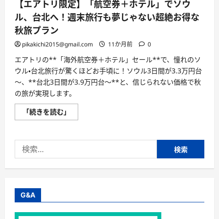
【エアトリ限定】「航空券＋ホテル」でソウ
ル、台北へ！週末旅行も夢じゃない超絶お得な
秋旅プラン
pikakichi2015@gmail.com
11か月前
0
エアトリの**「海外航空券＋ホテル」セール**で、憧れのソ
ウル・台北旅行が驚くほどお手頃に！ソウル3日間が3.3万円台
～、**台北3日間が3.9万円台～**と、信じられない価格で秋
の旅が実現します。
【エ
「続きを読む」
ア
ト
リ
限
検
定】
「航
索:
空
券
＋
ホ
テ
ル」
G&A
で
ソ
ウ