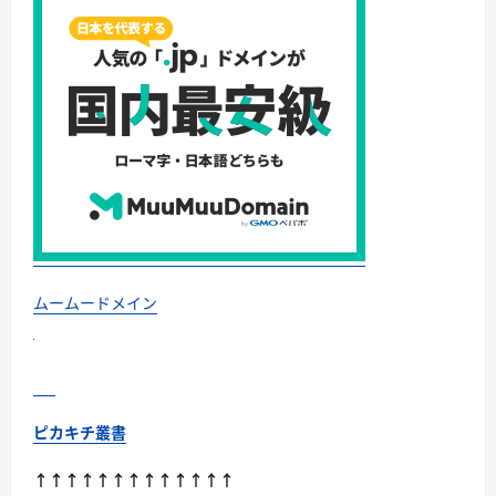
ル、
台
北
へ！
週
末
旅
行
も
夢
じ
ゃ
な
い
超
絶
お
得
な
秋
ムームードメイン
旅
プ
ラ
ン
に
つ
い
て
ピカキチ叢書
さ
ら
に
↑↑↑↑↑↑↑↑↑↑↑↑↑
読