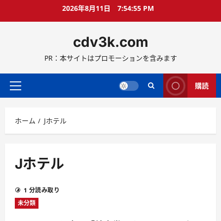
コ
2026年8月11日
7:54:56 PM
ン
テ
cdv3k.com
ン
ツ
PR：本サイトはプロモーションを含みます
へ
ス
キ
購読
メ
ッ
イ
プ
ン
ホーム
Jホテル
メ
ニ
ュ
ー
Jホテル
1 分読み取り
未分類