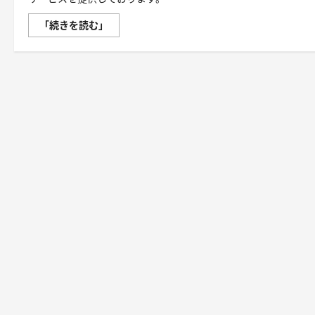
【JETBOY】
「続きを読む」
月
額
500
円
か
ら
使
え
る
次
世
代
ク
ラ
ウ
ド
型
SSD
レ
ン
タ
ル
サ
ー
バ
ー・
株
式
会