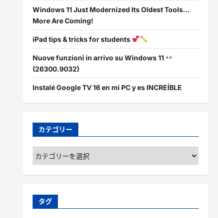
Windows 11 Just Modernized Its Oldest Tools…
More Are Coming!
iPad tips & tricks for students
Nuove funzioni in arrivo su Windows 11
(26300.9032)
Instalé Google TV 16 en mi PC y es INCREÍBLE
カテゴリー
カ
テ
ゴ
リ
ー
タグ