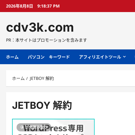
コ
2026年8月8日
9:18:38 PM
ン
テ
cdv3k.com
ン
ツ
へ
PR：本サイトはプロモーションを含みます
ス
キ
ホーム
パソコン キーワード
アフィリエイトツール
ッ
プ
ホーム
JETBOY 解約
JETBOY 解約
2 分読み取り