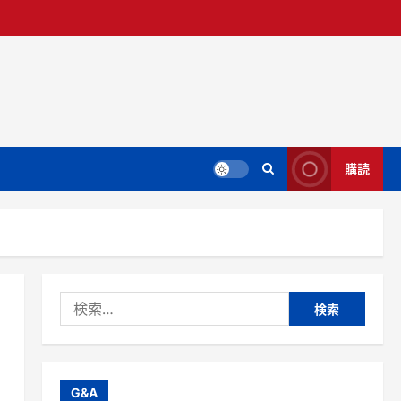
購読
検
索:
G&A