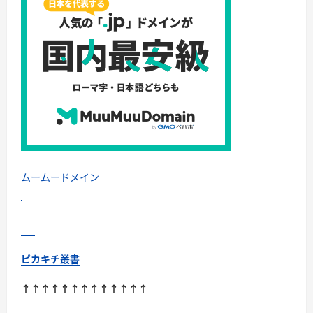
無
垢
デ
イ
デ
イ
ト
10P
ダ
イ
ヤ
自
動
巻
き
腕
時
計
ムームードメイン
–
時
を
超
え
て
受
け
ピカキチ叢書
継
が
れ
↑↑↑↑↑↑↑↑↑↑↑↑↑
る、
至
高