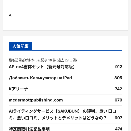
の
逸
品
A:
に
つ
い
て
さ
ら
に
読
人気記事
む
最も訪問者が多かった記事 10 件 (過去 28 日間)
AF-ne4書体セット【新元号対応版】
912
Добавить Калькулятор на iPad
805
Kアリーナ
742
mcdermottpublishing.com
679
AIライティングサービス【SAKUBUN】 の評判、良い 口コ
ミ、悪い口コミ、メリットとデメリットはどうなの？
607
特定商取引法記載事項
474