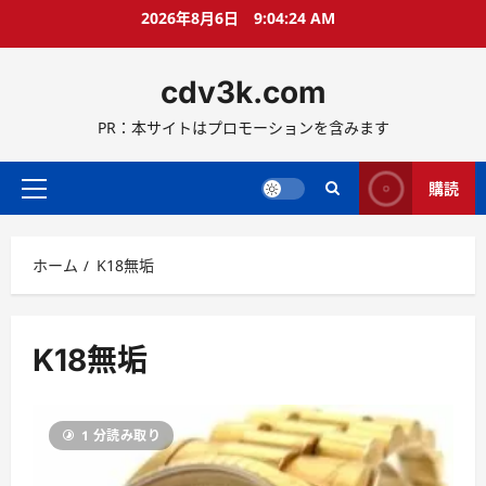
コ
2026年8月6日
9:04:25 AM
ン
テ
cdv3k.com
ン
ツ
PR：本サイトはプロモーションを含みます
へ
ス
キ
購読
メ
ッ
イ
プ
ン
ホーム
K18無垢
メ
ニ
ュ
ー
K18無垢
1 分読み取り