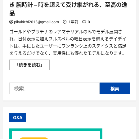
き 腕時計 – 時を超えて受け継がれる、至高の逸
品
pikakichi2015@gmail.com
1年前
0
ゴールドやプラチナのレアマテリアルのみでモデル展開さ
れ、日付表示に加えフルスペルの曜日表示を備えるデイデイ
トは、手にしたユーザーにワンランク上のステイタスと満足
を与えるだけでなく、実用性にも優れたモデルになります。
【圧
「続きを読む」
倒
的
な
存
検
在
感、
索:
永
遠
の
輝
き】
ROLEX(ロ
G&A
レ
ッ
ク
ス)
K18