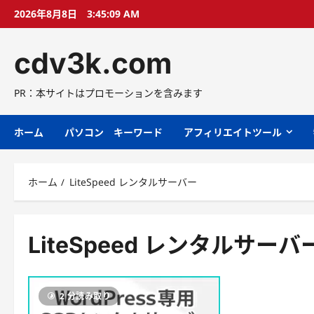
コ
2026年8月8日
3:45:10 AM
ン
テ
cdv3k.com
ン
ツ
へ
PR：本サイトはプロモーションを含みます
ス
キ
ホーム
パソコン キーワード
アフィリエイトツール
ッ
プ
ホーム
LiteSpeed レンタルサーバー
LiteSpeed レンタルサーバ
2 分読み取り