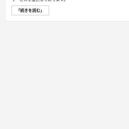
【JETBOY】
「続きを読む」
月
額
500
円
か
ら
使
え
る
次
世
代
ク
ラ
ウ
ド
型
SSD
レ
ン
タ
ル
サ
ー
バ
ー・
株
式
会