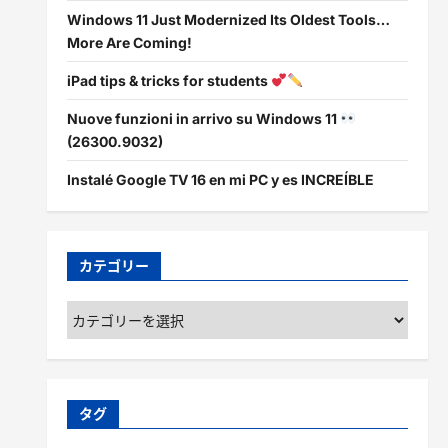
Windows 11 Just Modernized Its Oldest Tools…
More Are Coming!
iPad tips & tricks for students
Nuove funzioni in arrivo su Windows 11
(26300.9032)
Instalé Google TV 16 en mi PC y es INCREÍBLE
カテゴリー
カ
テ
ゴ
リ
ー
タグ