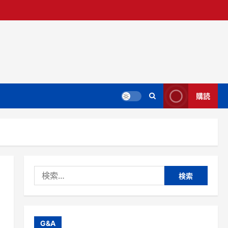
購読
検
索:
G&A