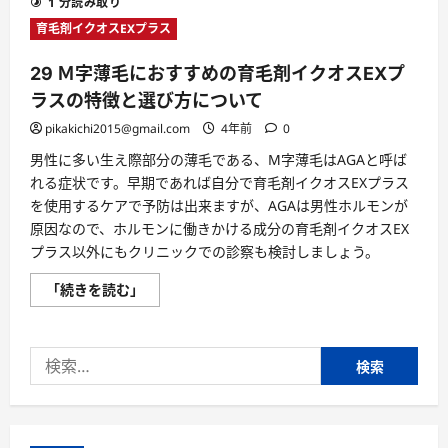
1 分読み取り
育毛剤イクオスEXプラス
29 Ｍ字薄毛におすすめの育毛剤イクオスEXプ
ラスの特徴と選び方について
pikakichi2015@gmail.com
4年前
0
男性に多い生え際部分の薄毛である、M字薄毛はAGAと呼ば
れる症状です。早期であれば自分で育毛剤イクオスEXプラス
を使用するケアで予防は出来ますが、AGAは男性ホルモンが
原因なので、ホルモンに働きかける成分の育毛剤イクオスEX
プラス以外にもクリニックでの診察も検討しましょう。
29
「続きを読む」
Ｍ
字
薄
毛
検
に
お
索:
す
す
め
の
育