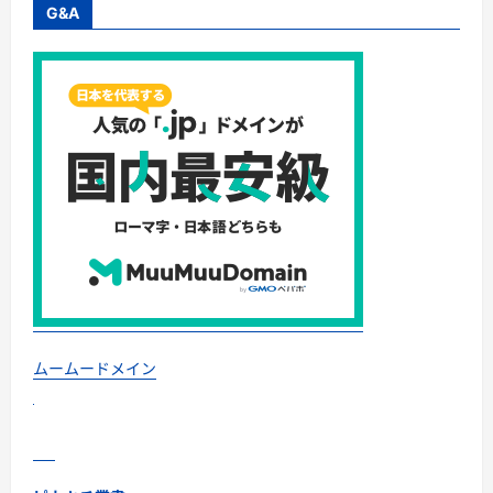
毛
G&A
剤
イ
ク
オ
ス
EX
プ
ラ
ス
の
特
徴
と
選
び
方
に
つ
い
て
に
つ
い
ムームードメイン
て
さ
ら
に
読
む