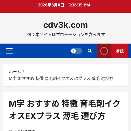
コ
2026年8月8日
3:36:36 PM
ン
テ
cdv3k.com
ン
ツ
PR：本サイトはプロモーションを含みます
へ
ス
キ
購読
メ
ッ
イ
プ
ン
ホーム
メ
M字 おすすめ 特徴 育毛剤イクオスEXプラス 薄毛 選び方
ニ
ュ
ー
M字 おすすめ 特徴 育毛剤イク
オスEXプラス 薄毛 選び方