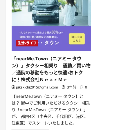
生活・ライフ
「nearMe.Town（ニアミー タウ
ン）」タクシー相乗り 通勤／買い物
／通院の移動をもっと快適・おトク
に！株式会社ＮｅａｒＭｅ
pikakichi2015@gmail.com
3年前
0
【nearMe.Town（ニアミー タウン】と
は？ 街中でご利用いただけるタクシー相乗
り「nearMe.Town（ニアミー タウン）」
が、 都内4区（中央区、千代田区、港区、
江東区）でスタートいたしました。