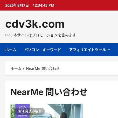
コ
2026年8月7日
12:34:46 PM
ン
テ
cdv3k.com
ン
ツ
へ
PR：本サイトはプロモーションを含みます
ス
キ
ホーム
パソコン キーワード
アフィリエイトツール
ッ
プ
ホーム
NearMe 問い合わせ
NearMe 問い合わせ
1 分読み取り