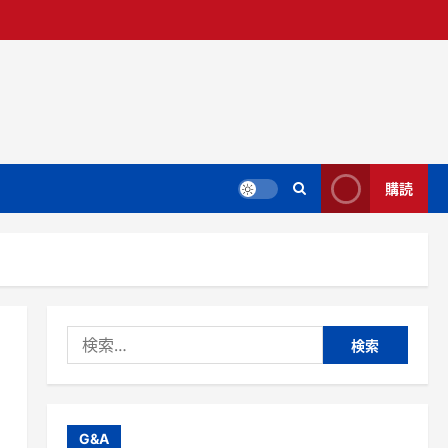
購読
検
索:
G&A