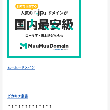
今
こ
そ
買
い
時！
ゲ
ー
ミ
ン
グ
PC・
高
性
能
BTO
を
最
安
で
ムームードメイン
手
に
入
れ
る
方
法
に
ピカキチ叢書
つ
い
て
↑↑↑↑↑↑↑↑↑↑↑↑↑
さ