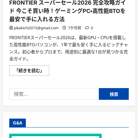
FRONTIER スーパーセール2026 完全攻略ガイ
ド 今こそ買い時！ゲーミングPC・高性能BTOを
最安で手に入れる方法
pikakichi2015@gmail.com
7か月前
0
FRONTIERスーパーセール2026は、最新GPU・CPUを搭載し
た高性能BTOパソコンが、1年で最も安く手に入るビッグチャ
ンス。初心者からプロまで、用途別に最適な1台が見つかる完
全ガイド。
FRONTIER
「続きを読む」
ス
ー
パ
ー
検
セ
ー
索:
ル
2026
完
全
攻
略
G&A
ガ
イ
ド