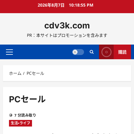
コ
2026年8月7日
10:18:55 PM
ン
テ
cdv3k.com
ン
ツ
PR：本サイトはプロモーションを含みます
へ
ス
キ
購読
メ
ッ
イ
プ
ン
ホーム
PCセール
メ
ニ
ュ
ー
PCセール
7 分読み取り
生活・ライフ