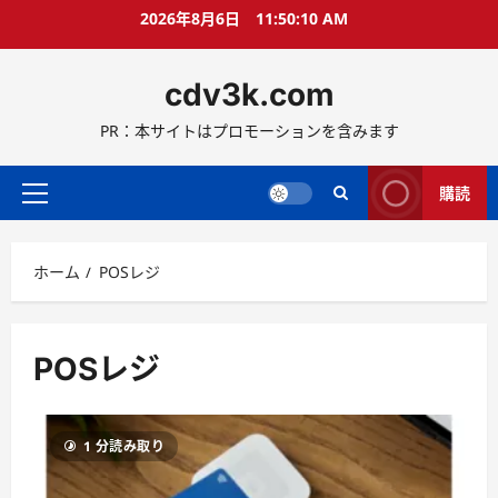
コ
2026年8月6日
11:50:11 AM
ン
テ
cdv3k.com
ン
ツ
PR：本サイトはプロモーションを含みます
へ
ス
キ
購読
メ
ッ
イ
プ
ン
ホーム
POSレジ
メ
ニ
ュ
ー
POSレジ
1 分読み取り