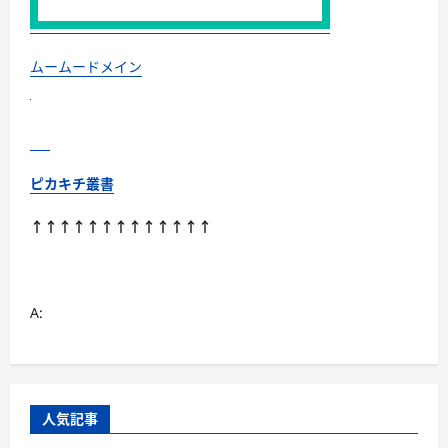
に
つ
い
て
さ
ムームードメイン
ら
に
読
む
ピカキチ叢書
↑↑↑↑↑↑↑↑↑↑↑↑↑
A:
人気記事