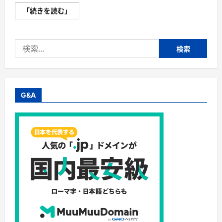
Square
「続きを読む」
(ス
ク
エ
ア)
検
評
判、
索:
良
い
口
コ
ミ、
悪
G&A
い
口
コ
ミ、
メ
リ
ッ
ト
と
デ
メ
リ
ッ
ト!!
【徹
底
解
説】