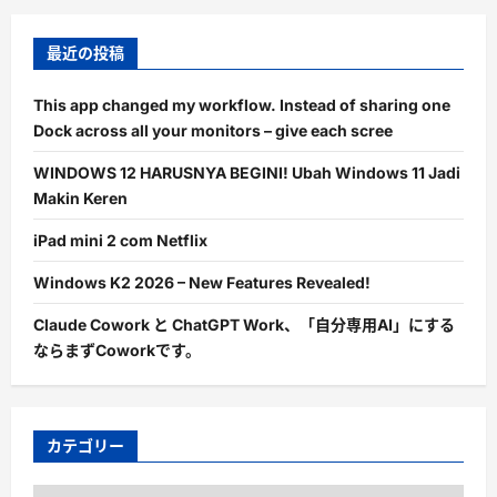
最近の投稿
This app changed my workflow. Instead of sharing one
Dock across all your monitors – give each scree
WINDOWS 12 HARUSNYA BEGINI! Ubah Windows 11 Jadi
Makin Keren
iPad mini 2 com Netflix
Windows K2 2026 – New Features Revealed!
Claude Cowork と ChatGPT Work、「自分専用AI」にする
ならまずCoworkです。
カテゴリー
カ