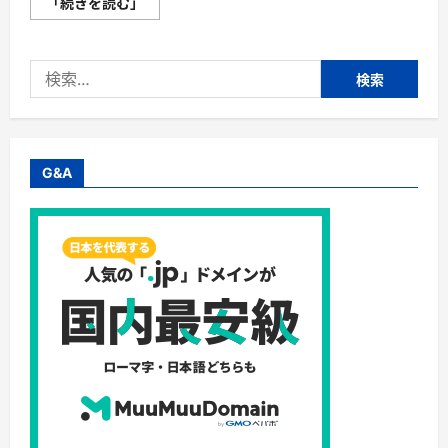
【S
「続きを読む」
ト
ク】
株
式
検
会
社
索:
企
業
調
査
セ
ン
G&A
タ
ー・
マ
ッ
チ
ン
グ
ア
プ
リ
時
代
の
新
常
識
カ
レ
カ