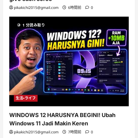
pikakichi2015@gmail.com
6時間前
0
1 分読み取り
生活・ライフ
WINDOWS 12 HARUSNYA BEGINI! Ubah
Windows 11 Jadi Makin Keren
pikakichi2015@gmail.com
7時間前
0