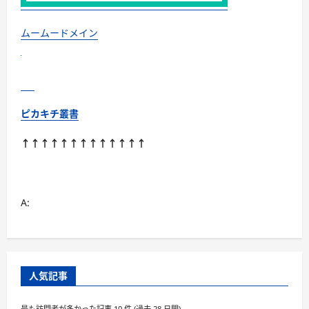
ノ
の
SNS
チ
ムームードメイン
ェ
ッ
ク
サ
ー
ビ
ス
に
ピカキチ叢書
つ
い
て
↑↑↑↑↑↑↑↑↑↑↑↑↑
さ
ら
に
読
む
A:
人気記事
最も訪問者が多かった記事 10 件 (過去 28 日間)