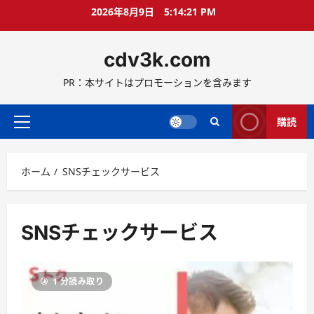
コ
2026年8月9日
5:14:21 PM
ン
テ
cdv3k.com
ン
ツ
PR：本サイトはプロモーションを含みます
へ
ス
キ
購読
メ
ッ
イ
プ
ン
ホーム
SNSチェックサービス
メ
ニ
ュ
ー
SNSチェックサービス
1 分読み取り