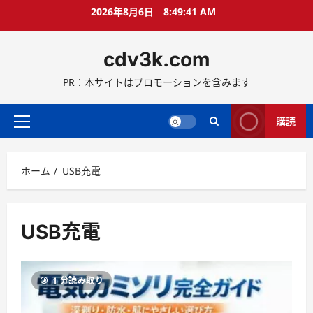
コ
2026年8月6日
8:49:41 AM
ン
テ
cdv3k.com
ン
ツ
PR：本サイトはプロモーションを含みます
へ
ス
キ
購読
メ
ッ
イ
プ
ン
ホーム
USB充電
メ
ニ
ュ
ー
USB充電
1 分読み取り