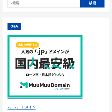
検
リ
完
索:
全
ガ
イ
ド
｜
深
G&A
剃
り・
肌
へ
の
や
さ
し
さ・
防
水・
充
電
方
式
ま
で
失
敗
し
な
い
選
ムームードメイン
び