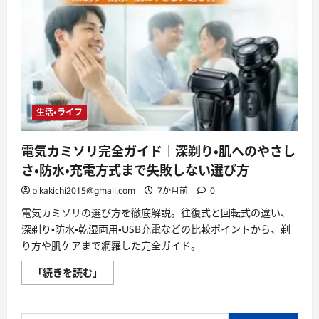
生活・ライフ
電気カミソリ完全ガイド｜深剃り・肌へのやさし
さ・防水・充電方式まで失敗しない選び方
pikakichi2015@gmail.com
7か月前
0
電気カミソリの選び方を徹底解説。往復式と回転式の違い、
深剃り・防水・乾湿両用・USB充電などの比較ポイントから、剃
り方や肌ケアまで網羅した完全ガイド。
電
「続きを読む」
気
カ
ミ
ソ