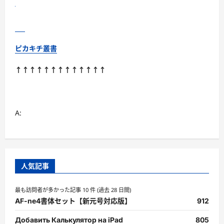
方
に
つ
い
て
さ
ら
ピカキチ叢書
に
読
む
↑↑↑↑↑↑↑↑↑↑↑↑↑
A:
人気記事
最も訪問者が多かった記事 10 件 (過去 28 日間)
AF-ne4書体セット【新元号対応版】
912
Добавить Калькулятор на iPad
805