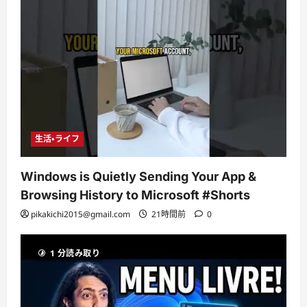
生活・ライフ
Windows is Quietly Sending Your App &
Browsing History to Microsoft #Shorts
pikakichi2015@gmail.com
21時間前
0
1 分読み取り