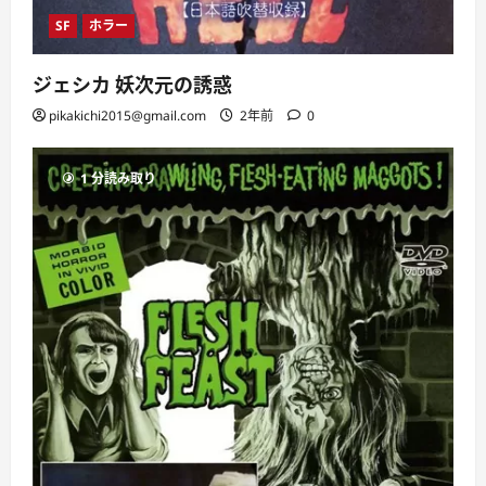
SF
ホラー
ジェシカ 妖次元の誘惑
pikakichi2015@gmail.com
2年前
0
1 分読み取り