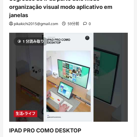
organização visual modo aplicativo em
janelas
pikakichi2015@gmail.com
59分前
0
1 分読み取り
生活・ライフ
IPAD PRO COMO DESKTOP