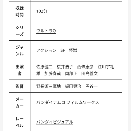
収録
102分
時間
シリ
ウルトラQ
ーズ
ジャ
アクション
SF
怪獣
ンル
出演
佐原健二 桜井浩子 西條康彦 江川宇礼
者
雄 加藤春哉 岡部正 田島義文
監督
野長瀬三摩地 梶田興治 円谷一
メー
バンダイナムコ フィルムワークス
カー
レー
バンダイビジュアル
ベル