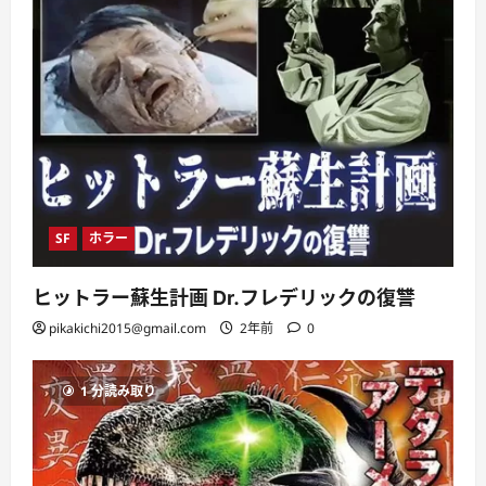
SF
ホラー
ヒットラー蘇生計画 Dr.フレデリックの復讐
pikakichi2015@gmail.com
2年前
0
1 分読み取り