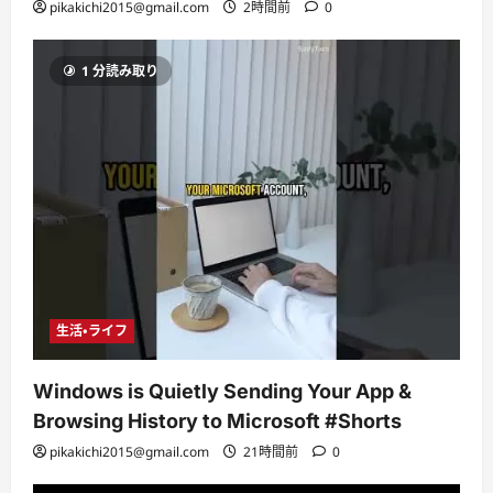
pikakichi2015@gmail.com
2時間前
0
1 分読み取り
生活・ライフ
Windows is Quietly Sending Your App &
Browsing History to Microsoft #Shorts
pikakichi2015@gmail.com
21時間前
0