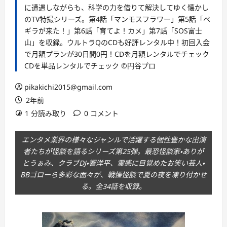
に遭遇しながらも、科学の力を借りて解決してゆく懐かし
のTV特撮シリーズ。第4話「マンモスフラワー」第5話「ペ
ギラが来た！」第6話「育てよ！カメ」第7話「SOS富士
山」を収録。ウルトラQのCDも好評レンタル中！初回入会
で月額プランが30日間0円！CDを月額レンタルでチェック
CDを単品レンタルでチェック ©円谷プロ
pikakichi2015@gmail.com
2年前
1 分読み取り
0 コメント
エンタメ業界の様々なジャンルで活躍する個性豊かな出演
者たちが怪談を語るシリーズ第25弾。最恐怪談家・ありが
とうぁみ、クラブDJ・響洋平、霊感に目覚めたお笑い芸人・
BBゴローら多彩な面々が、戦慄怪談で夏の夜を凍り付かせ
る。全34話を収録。