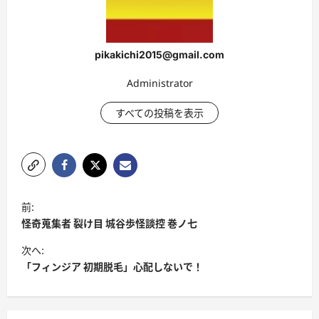
pikakichi2015@gmail.com
Administrator
すべての投稿を表示
投
前:
稿
怪奇蒐集者 裂け目 城谷歩怪談控 巻ノ七
ナ
次へ:
ビ
「フィンジア 初期脱毛」心配しないで！
ゲ
ー