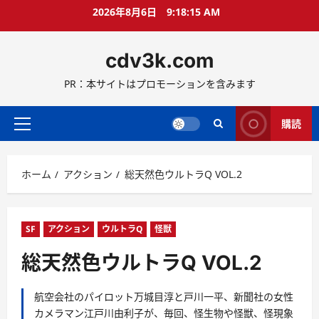
コ
2026年8月6日
9:18:16 AM
ン
テ
cdv3k.com
ン
ツ
PR：本サイトはプロモーションを含みます
へ
ス
キ
購読
メ
ッ
イ
プ
ン
ホーム
アクション
総天然色ウルトラQ VOL.2
メ
ニ
ュ
ー
SF
アクション
ウルトラQ
怪獣
総天然色ウルトラQ VOL.2
航空会社のパイロット万城目淳と戸川一平、新聞社の女性
カメラマン江戸川由利子が、毎回、怪生物や怪獣、怪現象