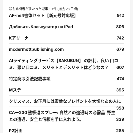
最も訪問者が多かった記事 10 件 (過去 28 日間)
AF-ne4書体セット【新元号対応版】
912
Добавить Калькулятор на iPad
806
Kアリーナ
742
mcdermottpublishing.com
679
AIライティングサービス【SAKUBUN】 の評判、良い 口コ
ミ、悪い口コミ、メリットとデメリットはどうなの？
607
特定商取引法記載事項
474
Mステ
395
クリスマス、お正月には素敵なプレゼントを大切なあの人に
358
CAー230 熊撃退スプレー: 自然との遭遇時の必需品 野生
との遭遇、安全と信頼を手に入れよう。
339
P2計画
285