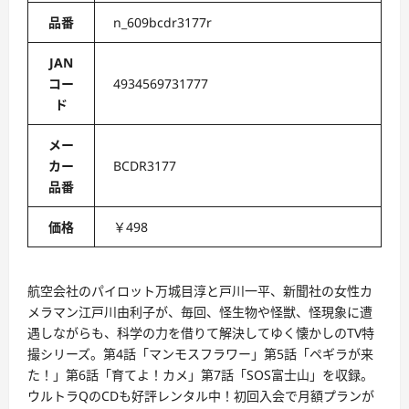
品番
n_609bcdr3177r
JAN
コー
4934569731777
ド
メー
カー
BCDR3177
品番
価格
￥498
航空会社のパイロット万城目淳と戸川一平、新聞社の女性カ
メラマン江戸川由利子が、毎回、怪生物や怪獣、怪現象に遭
遇しながらも、科学の力を借りて解決してゆく懐かしのTV特
撮シリーズ。第4話「マンモスフラワー」第5話「ペギラが来
た！」第6話「育てよ！カメ」第7話「SOS富士山」を収録。
ウルトラQのCDも好評レンタル中！初回入会で月額プランが