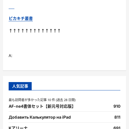
ピカキチ叢書
↑↑↑↑↑↑↑↑↑↑↑↑↑
A:
人気記事
最も訪問者が多かった記事 10 件 (過去 28 日間)
AF-ne4書体セット【新元号対応版】
910
Добавить Калькулятор на iPad
811
Kアリーナ
691