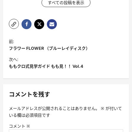
すべての投稿を表示
投
前:
稿
フラワー FLOWER （ブルーレイディスク）
ナ
次へ:
ビ
ももクロ式見学ガイド もも見！！ Vol.4
ゲ
ー
シ
コメントを残す
ョ
メールアドレスが公開されることはありません。
※
が付いて
ン
いる欄は必須項目です
コメント
※