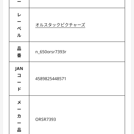
ー
レ
ー
オルスタックピクチャーズ
ベ
ル
品
n_650orsr7393r
番
JAN
コ
4589825448571
ー
ド
メ
ー
カ
ORSR7393
ー
品