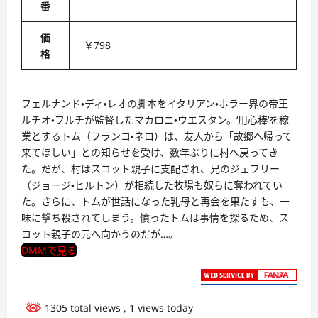
番
価
￥798
格
フェルナンド・ディ・レオの脚本をイタリアン・ホラー界の帝王
ルチオ・フルチが監督したマカロニ・ウエスタン。‘用心棒’を稼
業とするトム（フランコ・ネロ）は、友人から「故郷へ帰って
来てほしい」との知らせを受け、数年ぶりに村へ戻ってき
た。だが、村はスコット親子に支配され、兄のジェフリー
（ジョージ・ヒルトン）が相続した牧場も奴らに奪われてい
た。さらに、トムが世話になった乳母と再会を果たすも、一
味に撃ち殺されてしまう。憤ったトムは事情を探るため、ス
コット親子の元へ向かうのだが…。
DMMで見る
1305 total views
, 1 views today