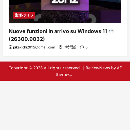
生活・ライフ
Nuove funzioni in arrivo su Windows 11
(26300.9032)
pikakichi2015@gmail.com
7時間前
0
Copyright © 2026 All rights reserved.
|
ReviewNews
by AF
themes。