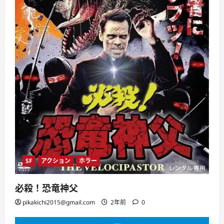
SF
アクション
ホラー
必殺！恐竜神父
pikakichi2015@gmail.com
2年前
0