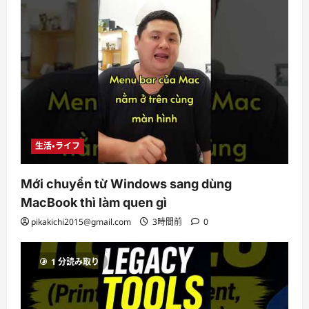
生活・ライフ
Mới chuyển từ Windows sang dùng
MacBook thì làm quen gì
pikakichi2015@gmail.com
3時間前
0
1 分読み取り