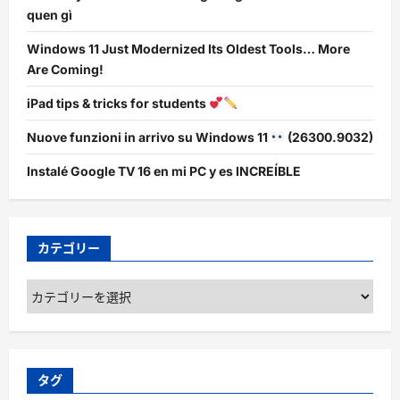
quen gì
Windows 11 Just Modernized Its Oldest Tools… More
Are Coming!
iPad tips & tricks for students
Nuove funzioni in arrivo su Windows 11
(26300.9032)
Instalé Google TV 16 en mi PC y es INCREÍBLE
カテゴリー
カ
テ
ゴ
リ
ー
タグ