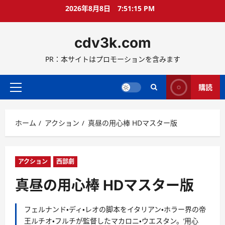
コ
2026年8月8日
7:51:16 PM
ン
テ
cdv3k.com
ン
ツ
PR：本サイトはプロモーションを含みます
へ
ス
キ
購読
メ
ッ
イ
プ
ン
ホーム
アクション
真昼の用心棒 HDマスター版
メ
ニ
ュ
ー
アクション
西部劇
真昼の用心棒 HDマスター版
フェルナンド・ディ・レオの脚本をイタリアン・ホラー界の帝
王ルチオ・フルチが監督したマカロニ・ウエスタン。‘用心