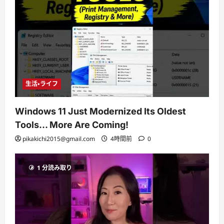
生活・ライフ
Windows 11 Just Modernized Its Oldest
Tools… More Are Coming!
pikakichi2015@gmail.com
4時間前
0
1 分読み取り