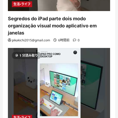
生活・ライフ
Segredos do iPad parte dois modo
organização visual modo aplicativo em
janelas
pikakichi2015@gmail.com
6時間前
0
1 分読み取り
生活・ライフ