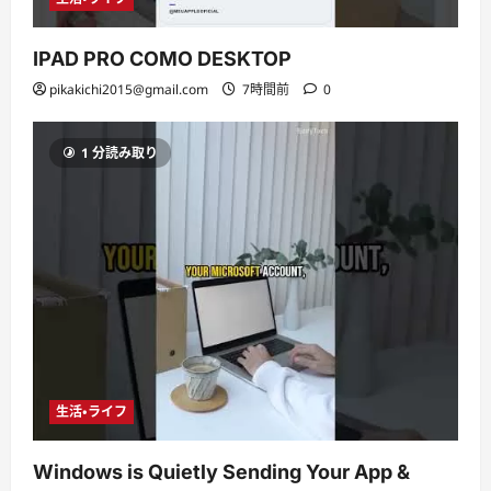
IPAD PRO COMO DESKTOP
pikakichi2015@gmail.com
7時間前
0
1 分読み取り
生活・ライフ
Windows is Quietly Sending Your App &