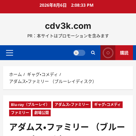
コ
2026年8月6日
2:08:35 PM
ン
テ
cdv3k.com
ン
ツ
PR：本サイトはプロモーションを含みます
へ
ス
キ
購読
メ
ッ
イ
プ
ン
ホーム
ギャグ・コメディ
メ
アダムス・ファミリー （ブルーレイディスク）
ニ
ュ
ー
Blu-ray（ブルーレイ）
アダムス・ファミリー
ギャグ・コメディ
ファミリー
劇場公開
アダムス・ファミリー （ブルー