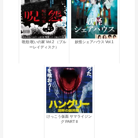
呪怨:呪いの家 Vol.2 （ブル
妖怪シェアハウス Vol.1
ーレイディスク）
けっこう仮面 サマライジン
グ PART II