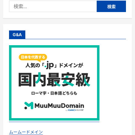
検
索:
G&A
ムームードメイン