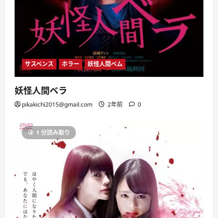
サスペンス
ホラー
妖怪人間ベム
妖怪人間ベラ
pikakichi2015@gmail.com
2年前
0
1 分読み取り