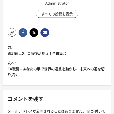
Administrator
すべての投稿を表示
投
前:
稿
霊幻道士XII 英叔復活だョ！全員集合
ナ
次へ:
ビ
FX取引 – あなたの手で世界の通貨を動かし、未来への道を切
り拓く
ゲ
ー
シ
コメントを残す
ョ
ン
メールアドレスが公開されることはありません。
※
が付いて