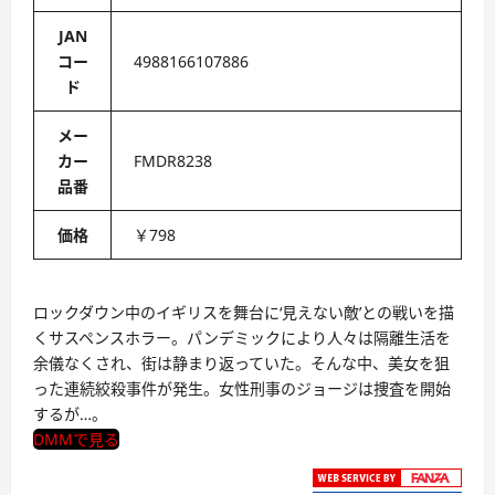
JAN
コー
4988166107886
ド
メー
カー
FMDR8238
品番
価格
￥798
ロックダウン中のイギリスを舞台に‘見えない敵’との戦いを描
くサスペンスホラー。パンデミックにより人々は隔離生活を
余儀なくされ、街は静まり返っていた。そんな中、美女を狙
った連続絞殺事件が発生。女性刑事のジョージは捜査を開始
するが…。
DMMで見る