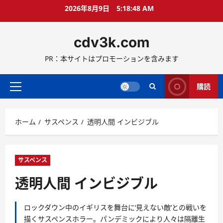
コ
2026年8月9日
5:18:50 AM
ン
テ
cdv3k.com
ン
ツ
PR：本サイトはプロモーションを含みます
へ
ス
キ
購読
メ
ッ
イ
プ
ン
ホーム
サスペンス
透明人間 インビジブル
メ
ニ
ュ
ー
サスペンス
透明人間 インビジブル
ロックダウン中のイギリスを舞台に‘見えない敵’との戦いを
描くサスペンスホラー。パンデミックにより人々は隔離生