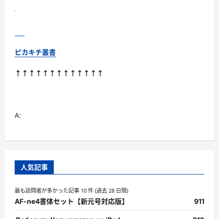
ピカキチ叢書
↑↑↑↑↑↑↑↑↑↑↑↑↑
A:
人気記事
最も訪問者が多かった記事 10 件 (過去 28 日間)
AF-ne4書体セット【新元号対応版】
911