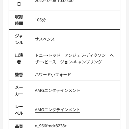
2022-07-06 10:00:00
日
収録
105分
時間
ジャ
サスペンス
ンル
出演
トニー・トッド アンジェラ・ディクソン ヘ
者
ザー・ピース ジョン・キャンプリング
監督
ハワード・J・フォード
メー
AMGエンタテインメント
カー
レー
AMGエンタテインメント
ベル
品番
n_966fmdr8238r