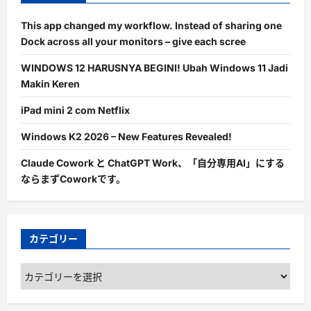
This app changed my workflow. Instead of sharing one
Dock across all your monitors – give each scree
WINDOWS 12 HARUSNYA BEGINI! Ubah Windows 11 Jadi
Makin Keren
iPad mini 2 com Netflix
Windows K2 2026 – New Features Revealed!
Claude Cowork と ChatGPT Work、「自分専用AI」にする
ならまずCoworkです。
カテゴリー
カ
テ
ゴ