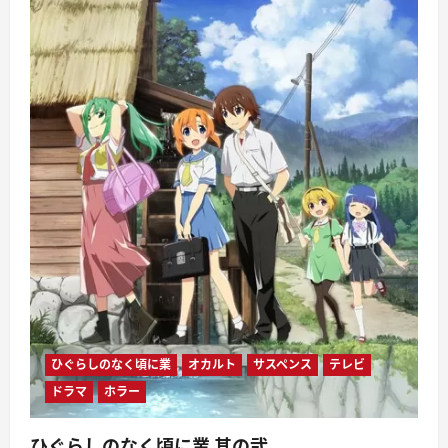
ひぐらしのなく頃に業
オカルト
サスペンス
テレビ
ドラマ
ホラー
ひぐらしのなく頃に業 其の弐