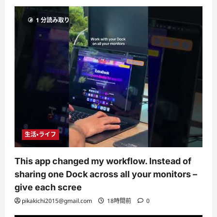
1 分読み取り
生活・ライフ
This app changed my workflow. Instead of
sharing one Dock across all your monitors –
give each scree
pikakichi2015@gmail.com
18時間前
0