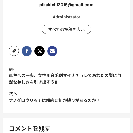
pikakichi2015@gmail.com
Administrator
すべての投稿を表示
投
前:
稿
再生への一歩、女性用育毛剤マイナチュレであなたの髪に自
ナ
然な美しさを引き出そう‼
ビ
次へ:
ナノグロウリッチは解約に何か縛りがあるのか？
ゲ
ー
シ
コメントを残す
ョ