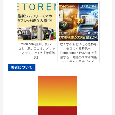
Etoren.com 評判、良い 口
なくす不安と消える恐怖を
コミ、悪い口コミ、メリッ
ゼロにする時代へ
トとデメリット!! 【徹底解
Pebblebee × iMazing で完
説】
成する「究極のスマホ防衛
システム」完全ガイド
著者について