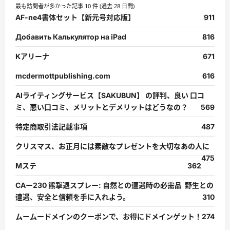
最も訪問者が多かった記事 10 件 (過去 28 日間)
AF-ne4書体セット【新元号対応版】
911
Добавить Калькулятор на iPad
816
Kアリーナ
671
mcdermottpublishing.com
616
AIライティングサービス【SAKUBUN】 の評判、良い 口コ
ミ、悪い口コミ、メリットとデメリットはどうなの？
569
特定商取引法記載事項
487
クリスマス、お正月には素敵なプレゼントを大切なあの人に
475
Mステ
362
CAー230 熊撃退スプレー: 自然との遭遇時の必需品 野生との
遭遇、安全と信頼を手に入れよう。
310
ムームードメインのクーポンで、お得にドメインゲット！
274