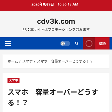
コ
2026年8月9日
10:36:19 AM
ン
テ
cdv3k.com
ン
ツ
PR：本サイトはプロモーションを含みます
へ
ス
キ
購読
メ
ッ
イ
プ
ン
ホーム
スマホ
スマホ 容量オーバーどうする！？
メ
ニ
ュ
ー
スマホ
スマホ 容量オーバーどうす
る！？