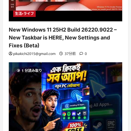
生活・ライフ
New Windows 11 25H2 Build 26220.9022 –
New Taskbar is HERE, New Settings and
Fixes (Beta)
pikakichi2015@gmail.com
37分前
0
1 分読み取り