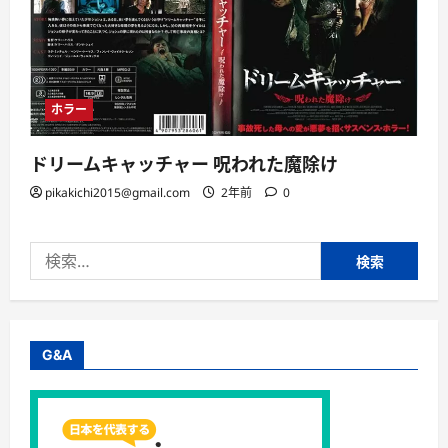
ホラー
ドリームキャッチャー 呪われた魔除け
pikakichi2015@gmail.com
2年前
0
検
索:
G&A