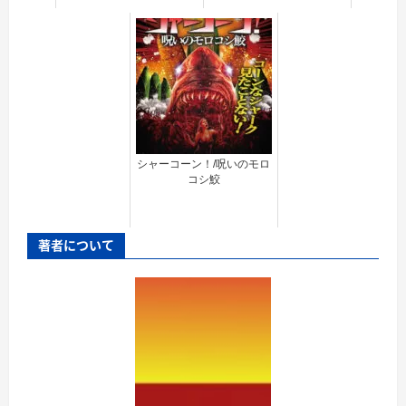
シャーコーン！/呪いのモロ
コシ鮫
著者について