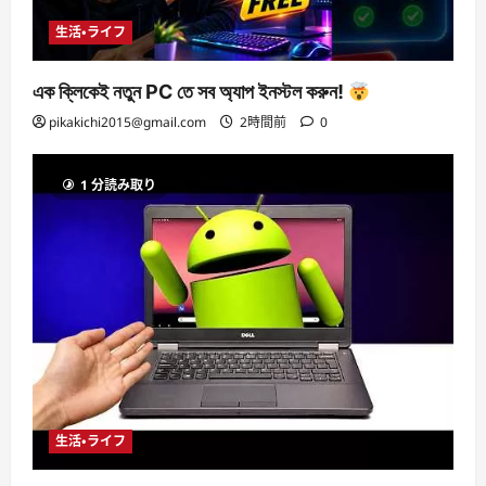
生活・ライフ
এক ক্লিকেই নতুন PC তে সব অ্যাপ ইনস্টল করুন!
pikakichi2015@gmail.com
2時間前
0
1 分読み取り
生活・ライフ