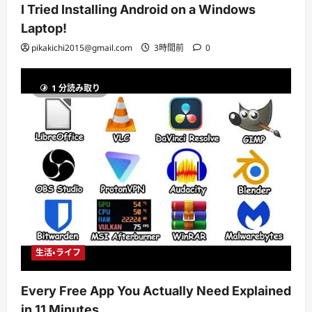
I Tried Installing Android on a Windows
Laptop!
pikakichi2015@gmail.com
3時間前
0
1 分読み取り
生活・ライフ
Every Free App You Actually Need Explained
in 11 Minutes