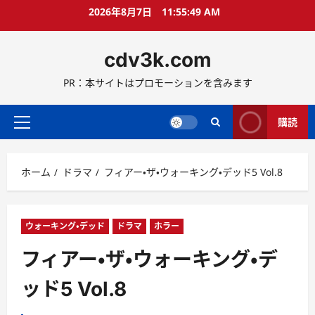
コ
2026年8月7日
11:55:50 AM
ン
テ
cdv3k.com
ン
ツ
PR：本サイトはプロモーションを含みます
へ
ス
キ
購読
メ
ッ
イ
プ
ン
ホーム
ドラマ
フィアー・ザ・ウォーキング・デッド5 Vol.8
メ
ニ
ュ
ー
ウォーキング・デッド
ドラマ
ホラー
フィアー・ザ・ウォーキング・デ
ッド5 Vol.8