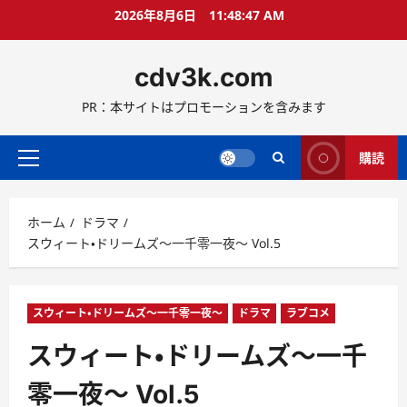
コ
2026年8月6日
11:48:49 AM
ン
テ
cdv3k.com
ン
ツ
PR：本サイトはプロモーションを含みます
へ
ス
キ
購読
メ
ッ
イ
プ
ン
ホーム
ドラマ
メ
スウィート・ドリームズ〜一千零一夜〜 Vol.5
ニ
ュ
ー
スウィート・ドリームズ〜一千零一夜〜
ドラマ
ラブコメ
スウィート・ドリームズ〜一千
零一夜〜 Vol.5