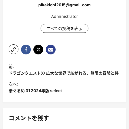
pikakichi2015@gmail.com
Administrator
すべての投稿を表示
投
前:
稿
ドラゴンクエストX: 広大な世界で紡がれる、無限の冒険と絆
ナ
次へ:
ビ
筆ぐるめ 31 2024年版 select
ゲ
ー
シ
コメントを残す
ョ