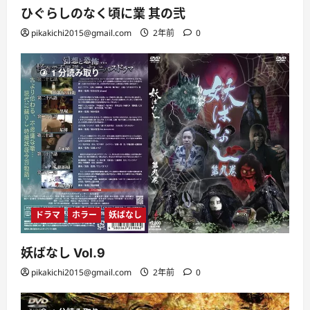
ひぐらしのなく頃に業 其の弐
pikakichi2015@gmail.com
2年前
0
1 分読み取り
ドラマ
ホラー
妖ばなし
妖ばなし Vol.9
pikakichi2015@gmail.com
2年前
0