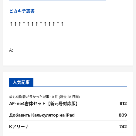
ピカキチ叢書
↑↑↑↑↑↑↑↑↑↑↑↑↑
A:
人気記事
最も訪問者が多かった記事 10 件 (過去 28 日間)
AF-ne4書体セット【新元号対応版】
912
Добавить Калькулятор на iPad
809
Kアリーナ
742