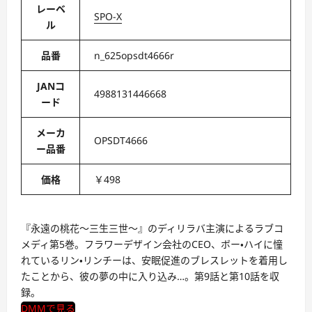
レーベ
SPO-X
ル
品番
n_625opsdt4666r
JANコ
4988131446668
ード
メーカ
OPSDT4666
ー品番
価格
￥498
『永遠の桃花～三生三世～』のディリラバ主演によるラブコ
メディ第5巻。フラワーデザイン会社のCEO、ボー・ハイに憧
れているリン・リンチーは、安眠促進のブレスレットを着用し
たことから、彼の夢の中に入り込み…。第9話と第10話を収
録。
DMMで見る