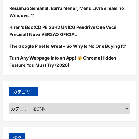
Resumão Semanal: Barra Menor, Menu Livre e mais no
Windows 11
Hiren’s BootCD PE 26H2 ÚNICO Pendrive Que Você
Precisa!! Nova VERSÃO OFICIAL
The Google Pixel Is Great – So Why Is No One Buying It?
Turn Any Webpage into an App!
Chrome Hidden
Feature You Must Try (2026)
カテゴリー
カ
テ
ゴ
リ
ー
タグ