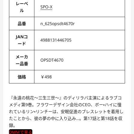
レーベ
SPO-X
ル
品番
n_625opsdt4670r
JANコ
4988131446705
ード
メーカ
OPSDT4670
ー品番
価格
￥498
『永遠の桃花～三生三世～』のディリラバ主演によるラブコ
メディ第9巻。フラワーデザイン会社のCEO、ボー・ハイに憧
れているリン・リンチーは、安眠促進のブレスレットを着用し
たことから、彼の夢の中に入り込み…。第17話と第18話を収
録。
DMMで見る