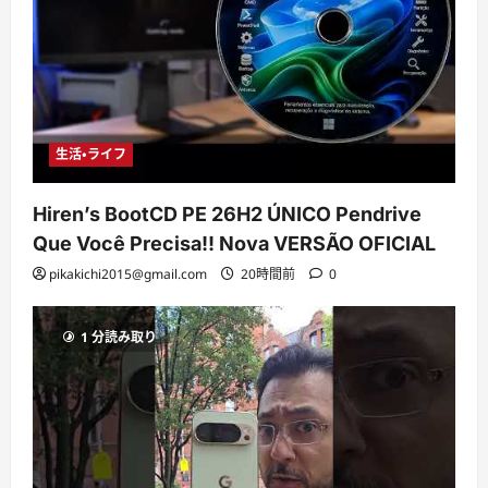
生活・ライフ
Hiren’s BootCD PE 26H2 ÚNICO Pendrive
Que Você Precisa!! Nova VERSÃO OFICIAL
pikakichi2015@gmail.com
20時間前
0
1 分読み取り