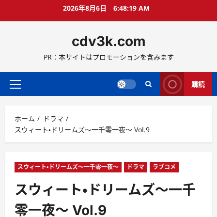
コ
2026年8月6日
6:48:21 AM
ン
テ
cdv3k.com
ン
ツ
PR：本サイトはプロモーションを含みます
へ
ス
キ
購読
メ
ッ
イ
プ
ン
ホーム
ドラマ
メ
スウィート・ドリームズ〜一千零一夜〜 Vol.9
ニ
ュ
ー
スウィート・ドリームズ〜一千零一夜〜
ドラマ
ラブコメ
スウィート・ドリームズ〜一千
零一夜〜 Vol.9