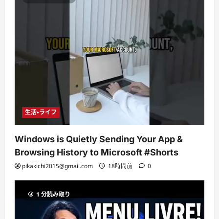
生活・ライフ
Windows is Quietly Sending Your App &
Browsing History to Microsoft #Shorts
pikakichi2015@gmail.com
18時間前
0
1 分読み取り