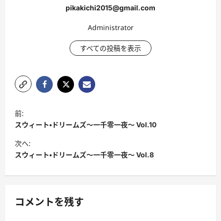
pikakichi2015@gmail.com
Administrator
すべての投稿を表示
投
前:
稿
スウィート・ドリームズ〜一千零一夜〜 Vol.10
ナ
次へ:
ビ
スウィート・ドリームズ〜一千零一夜〜 Vol.8
ゲ
ー
シ
コメントを残す
ョ