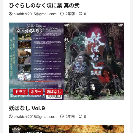
ひぐらしのなく頃に業 其の弐
pikakichi2015@gmail.com
2年前
0
1 分読み取り
ドラマ
ホラー
妖ばなし
妖ばなし Vol.9
pikakichi2015@gmail.com
2年前
0