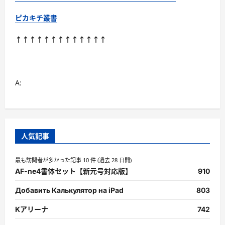
ピカキチ叢書
↑↑↑↑↑↑↑↑↑↑↑↑↑
A:
人気記事
最も訪問者が多かった記事 10 件 (過去 28 日間)
AF-ne4書体セット【新元号対応版】
910
Добавить Калькулятор на iPad
803
Kアリーナ
742