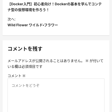
稿
【Docker入門】初心者向け！Dockerの基本を学んでコンテ
ナ
ナ型の仮想環境を作ろう！
ビ
次へ:
Wild Flower ワイルド・フラワー
ゲ
ー
シ
コメントを残す
ョ
ン
メールアドレスが公開されることはありません。
※
が付いて
いる欄は必須項目です
コメント
※