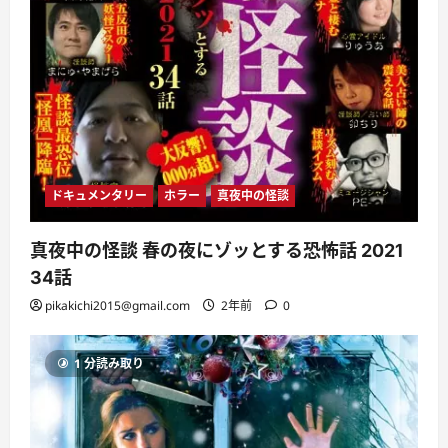
ドキュメンタリー
ホラー
真夜中の怪談
真夜中の怪談 春の夜にゾッとする恐怖話 2021
34話
pikakichi2015@gmail.com
2年前
0
1 分読み取り