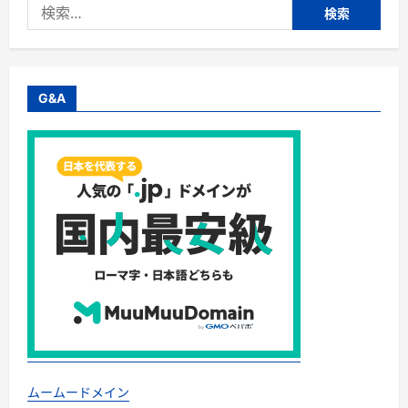
検
索:
G&A
ムームードメイン