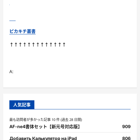
ピカキチ叢書
↑↑↑↑↑↑↑↑↑↑↑↑↑
A:
人気記事
最も訪問者が多かった記事 10 件 (過去 28 日間)
AF-ne4書体セット【新元号対応版】
909
Добавить Калькулятор на iPad
806