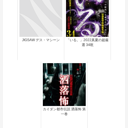
JIGSAW デス・マシーン
「いる。」2022真夏の超厳
選 34呪
カイダン都市伝説 洒落怖 第
一巻