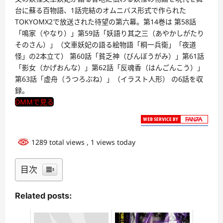
台に蘇る百物語、1話完結のオムニバス形式で作られた
TOKYOMX2で放送された待望の第六幕。第14巻は 第58話
「鳴家（やなり）」第59話「妖語り其之三（あやかしがたり
そのさん）」（文車妖妃の語る絵物語「桐一兵衛」「夜道
怪」の2本立て） 第60話「貧乏神（びんぼうがみ）」第61話
「影女（かげおんな）」第62話「反魂香（はんごんこう）」
第63話「虚舟（うつろぶね）」（イラスト人形） の6話を収
録。
DMMで見る
1289 total views
, 1 views today
目次
Related posts: