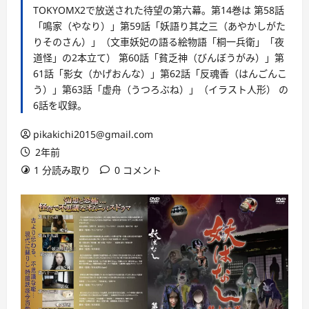
TOKYOMX2で放送された待望の第六幕。第14巻は 第58話
「鳴家（やなり）」第59話「妖語り其之三（あやかしがた
りそのさん）」（文車妖妃の語る絵物語「桐一兵衛」「夜
道怪」の2本立て） 第60話「貧乏神（びんぼうがみ）」第
61話「影女（かげおんな）」第62話「反魂香（はんごんこ
う）」第63話「虚舟（うつろぶね）」（イラスト人形） の
6話を収録。
pikakichi2015@gmail.com
2年前
1 分読み取り
0 コメント