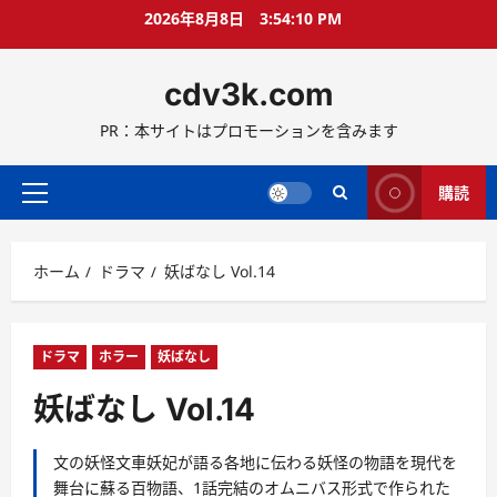
コ
2026年8月8日
3:54:11 PM
ン
テ
cdv3k.com
ン
ツ
PR：本サイトはプロモーションを含みます
へ
ス
キ
購読
メ
ッ
イ
プ
ン
ホーム
ドラマ
妖ばなし Vol.14
メ
ニ
ュ
ー
ドラマ
ホラー
妖ばなし
妖ばなし Vol.14
文の妖怪文車妖妃が語る各地に伝わる妖怪の物語を現代を
舞台に蘇る百物語、1話完結のオムニバス形式で作られた