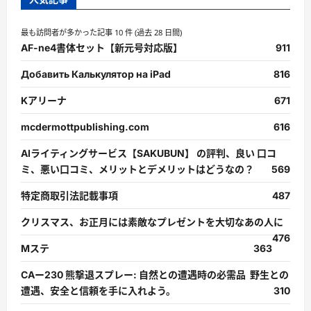
最も訪問者が多かった記事 10 件 (過去 28 日間)
AF-ne4書体セット【新元号対応版】
911
Добавить Калькулятор на iPad
816
Kアリーナ
671
mcdermottpublishing.com
616
AIライティングサービス【SAKUBUN】 の評判、良い 口コ
ミ、悪い口コミ、メリットとデメリットはどうなの？
569
特定商取引法記載事項
487
クリスマス、お正月には素敵なプレゼントを大切なあの人に
476
Mステ
363
CAー230 熊撃退スプレー: 自然との遭遇時の必需品 野生との
遭遇、安全と信頼を手に入れよう。
310