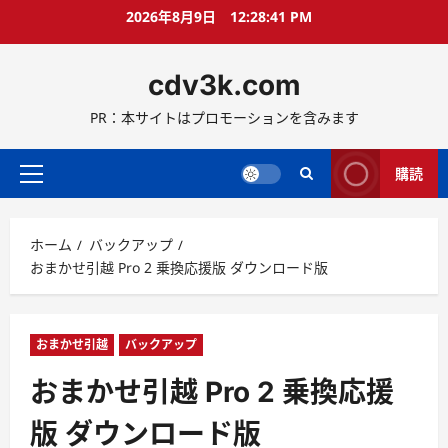
コ
2026年8月9日
12:28:41 PM
ン
テ
cdv3k.com
ン
ツ
PR：本サイトはプロモーションを含みます
へ
ス
キ
購読
メ
ッ
イ
プ
ン
ホーム
バックアップ
メ
おまかせ引越 Pro 2 乗換応援版 ダウンロード版
ニ
ュ
ー
おまかせ引越
バックアップ
おまかせ引越 Pro 2 乗換応援
版 ダウンロード版