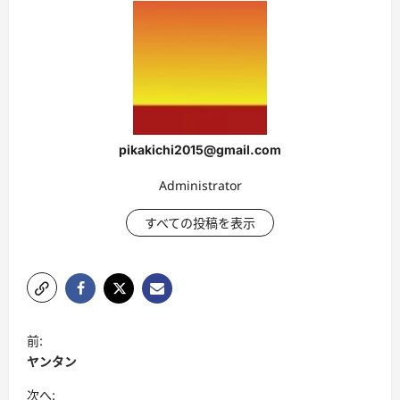
pikakichi2015@gmail.com
Administrator
すべての投稿を表示
投
前:
稿
ヤンタン
ナ
次へ: