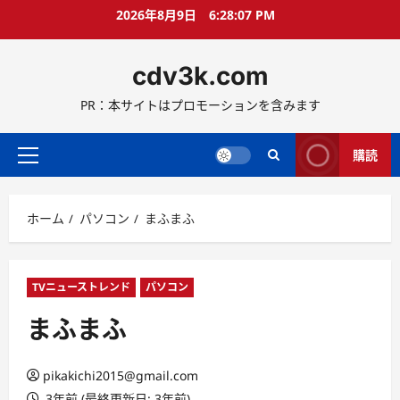
コ
2026年8月9日
6:28:07 PM
ン
テ
cdv3k.com
ン
ツ
PR：本サイトはプロモーションを含みます
へ
ス
キ
購読
メ
ッ
イ
プ
ン
ホーム
パソコン
まふまふ
メ
ニ
ュ
ー
TVニューストレンド
パソコン
まふまふ
pikakichi2015@gmail.com
3年前 (最終更新日: 3年前)