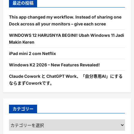
最近の投稿
This app changed my workflow. Instead of sharing one
Dock across all your monitors – give each scree
WINDOWS 12 HARUSNYA BEGINI! Ubah Windows 11 Jadi
Makin Keren
iPad mini 2 com Netflix
Windows K2 2026 – New Features Revealed!
Claude Cowork と ChatGPT Work、「自分専用AI」にする
ならまずCoworkです。
カテゴリー
カ
テ