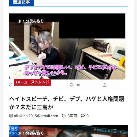
関連記事
1 分読み取り
TVニューストレンド
ヘイトスピーチ、チビ、デブ、ハゲと人権問題
か？未だに三高か
pikakichi2015@gmail.com
3年前
0
1 分読み取り