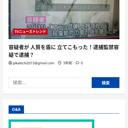
TVニューストレンド
容疑者が 人質を盾に 立てこもった！逮捕監禁容
疑で逮捕？
pikakichi2015@gmail.com
3年前
0
検
索:
G&A