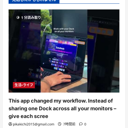
1 分読み取り
生活・ライフ
This app changed my workflow. Instead of
sharing one Dock across all your monitors –
give each scree
pikakichi2015@gmail.com
7時間前
0