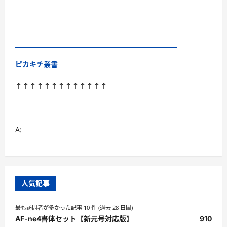
ピカキチ叢書
↑↑↑↑↑↑↑↑↑↑↑↑↑
A:
人気記事
最も訪問者が多かった記事 10 件 (過去 28 日間)
AF-ne4書体セット【新元号対応版】
910