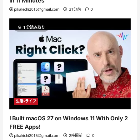
in 11 Minutes
pikakichi2015@gmail.com
31分前
0
1 分読み取り
生活・ライフ
I Built macOS 27 on Windows 11 With Only 2
FREE Apps!
pikakichi2015@gmail.com
2時間前
0