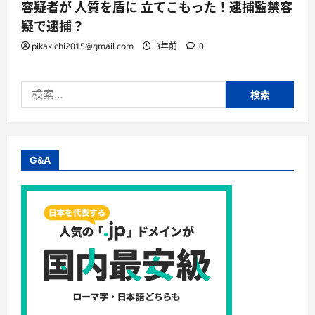
容疑者が 人質を盾に 立てこもった！逮捕監禁容
疑で逮捕？
pikakichi2015@gmail.com
3年前
0
検
索:
G&A