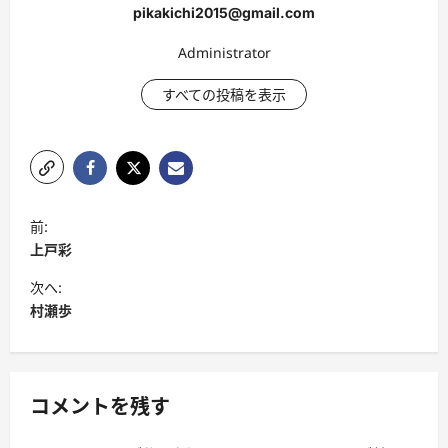
pikakichi2015@gmail.com
Administrator
すべての投稿を表示
投
前:
稿
上戸彩
ナ
次へ:
ビ
村瀬歩
ゲ
ー
シ
コメントを残す
ョ