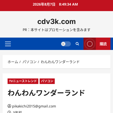
コ
2026年8月7日
8:49:35 AM
ン
テ
cdv3k.com
ン
ツ
PR：本サイトはプロモーションを含みます
へ
ス
キ
購読
メ
ッ
イ
プ
ン
ホーム
パソコン
わんわんワンダーランド
メ
ニ
ュ
ー
TVニューストレンド
パソコン
わんわんワンダーランド
pikakichi2015@gmail.com
3年前