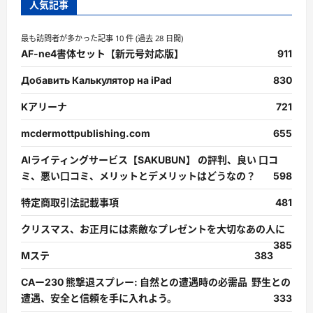
人気記事
最も訪問者が多かった記事 10 件 (過去 28 日間)
AF-ne4書体セット【新元号対応版】
911
Добавить Калькулятор на iPad
830
Kアリーナ
721
mcdermottpublishing.com
655
AIライティングサービス【SAKUBUN】 の評判、良い 口コ
ミ、悪い口コミ、メリットとデメリットはどうなの？
598
特定商取引法記載事項
481
クリスマス、お正月には素敵なプレゼントを大切なあの人に
385
Mステ
383
CAー230 熊撃退スプレー: 自然との遭遇時の必需品 野生との
遭遇、安全と信頼を手に入れよう。
333