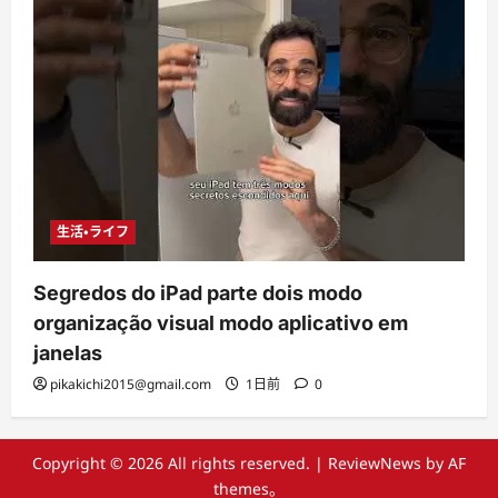
生活・ライフ
Segredos do iPad parte dois modo
organização visual modo aplicativo em
janelas
pikakichi2015@gmail.com
1日前
0
Copyright © 2026 All rights reserved.
|
ReviewNews
by AF
themes。