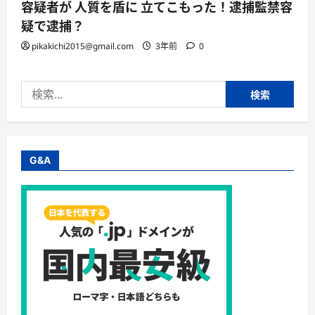
容疑者が 人質を盾に 立てこもった！逮捕監禁容
疑で逮捕？
pikakichi2015@gmail.com
3年前
0
検
索:
G&A