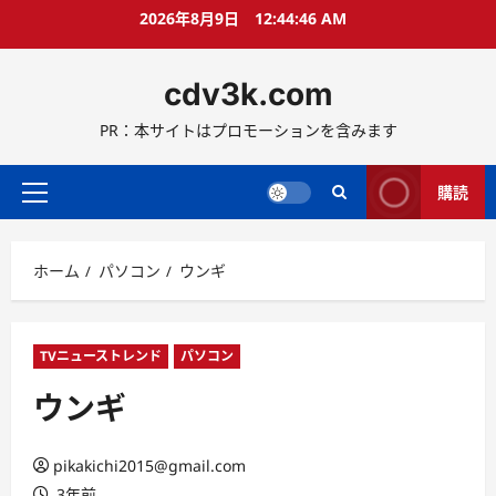
コ
2026年8月9日
12:44:47 AM
ン
テ
cdv3k.com
ン
ツ
PR：本サイトはプロモーションを含みます
へ
ス
キ
購読
メ
ッ
イ
プ
ン
ホーム
パソコン
ウンギ
メ
ニ
ュ
ー
TVニューストレンド
パソコン
ウンギ
pikakichi2015@gmail.com
3年前