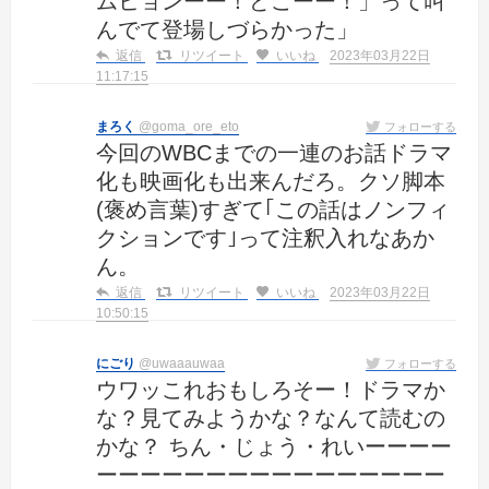
ムヒョンーー！どこーー！」って叫
んでて登場しづらかった」
返信
リツイート
いいね
2023年03月22日
11:17:15
まろく
@goma_ore_eto
フォローする
今回のWBCまでの一連のお話ドラマ
化も映画化も出来んだろ。クソ脚本
(褒め言葉)すぎて｢この話はノンフィ
クションです｣って注釈入れなあか
ん。
返信
リツイート
いいね
2023年03月22日
10:50:15
にごり
@uwaaauwaa
フォローする
ウワッこれおもしろそー！ドラマか
な？見てみようかな？なんて読むの
かな？ ちん・じょう・れいーーーー
ーーーーーーーーーーーーーーーー