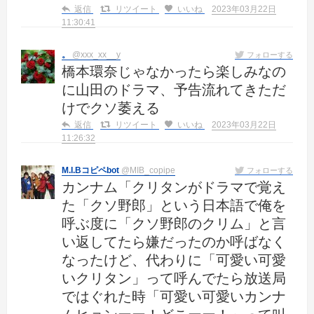
返信
リツイート
いいね
2023年03月22日
11:30:41
。
@xxx_xx__y
フォローする
橋本環奈じゃなかったら楽しみなの
に山田のドラマ、予告流れてきただ
けでクソ萎える
返信
リツイート
いいね
2023年03月22日
11:26:32
M.I.Bコピペbot
@MIB_copipe
フォローする
カンナム「クリタンがドラマで覚え
た「クソ野郎」という日本語で俺を
呼ぶ度に「クソ野郎のクリム」と言
い返してたら嫌だったのか呼ばなく
なったけど、代わりに「可愛い可愛
いクリタン」って呼んでたら放送局
ではぐれた時「可愛い可愛いカンナ