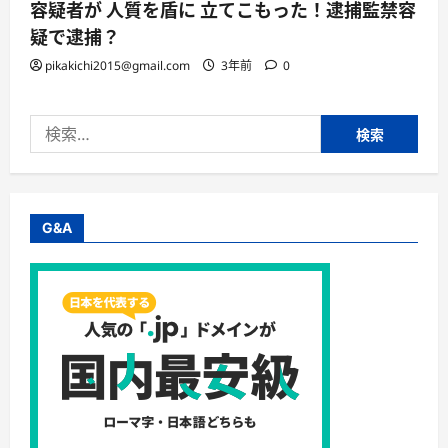
容疑者が 人質を盾に 立てこもった！逮捕監禁容
疑で逮捕？
pikakichi2015@gmail.com
3年前
0
検
索:
G&A