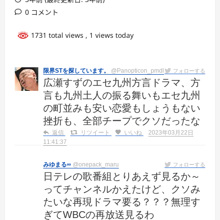
0 コメント
1731 total views
, 1 views today
限界STを探しています。
@Panopticon_pmdl
フォローする
広瀬すずのエセ九州方言ドラマ、方
言も九州土人の振る舞いもエセ九州
の町並みも安い恋愛もしょうもない
挫折も、全部チープでクソだったな
返信
リツイート
いいね
2023年03月22日
11:41:37
みゆまる∞
@onepack_maru
フォローする
日テレの歌番組とりあえず見るか～
ってチャンネルかえたけど、クソみ
たいな再現ドラマ要る？？？無理す
ぎてWBCの再放送見るわ