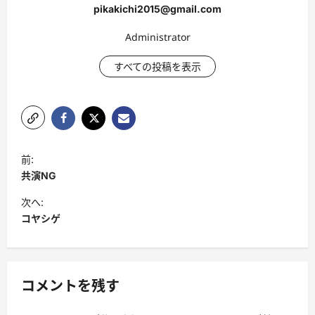
pikakichi2015@gmail.com
Administrator
すべての投稿を表示
投
前:
稿
共演NG
ナ
次へ:
ビ
コヤシゲ
ゲ
ー
シ
コメントを残す
ョ