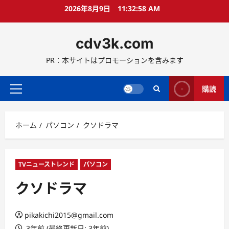
コ
2026年8月9日
11:32:58 AM
ン
テ
cdv3k.com
ン
ツ
PR：本サイトはプロモーションを含みます
へ
ス
キ
購読
メ
ッ
イ
プ
ン
ホーム
パソコン
クソドラマ
メ
ニ
ュ
ー
TVニューストレンド
パソコン
クソドラマ
pikakichi2015@gmail.com
3年前 (最終更新日: 3年前)