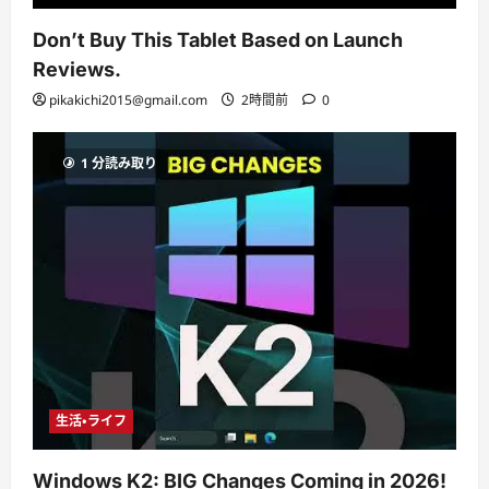
Don’t Buy This Tablet Based on Launch
Reviews.
pikakichi2015@gmail.com
2時間前
0
1 分読み取り
生活・ライフ
Windows K2: BIG Changes Coming in 2026!