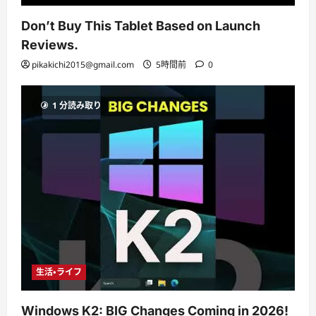
Don’t Buy This Tablet Based on Launch
Reviews.
pikakichi2015@gmail.com
5時間前
0
1 分読み取り
生活・ライフ
Windows K2: BIG Changes Coming in 2026!