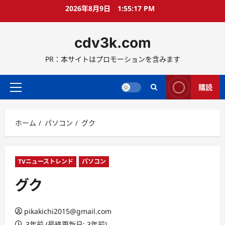
コ
2026年8月9日
1:55:18 PM
ン
テ
cdv3k.com
ン
ツ
PR：本サイトはプロモーションを含みます
へ
ス
キ
購読
メ
ッ
イ
プ
ン
ホーム
パソコン
グク
メ
ニ
ュ
ー
TVニューストレンド
パソコン
グク
pikakichi2015@gmail.com
3年前 (最終更新日: 3年前)