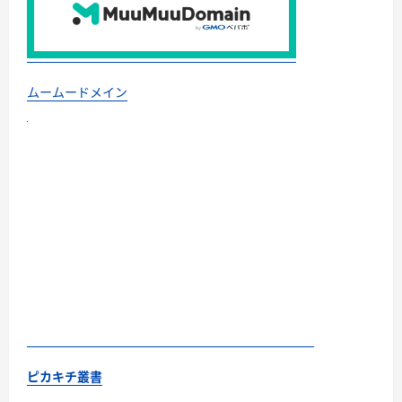
ムームードメイン
ピカキチ叢書