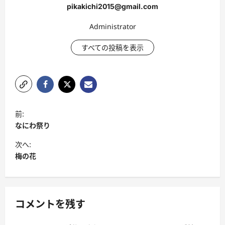
pikakichi2015@gmail.com
Administrator
すべての投稿を表示
投
前:
稿
なにわ祭り
ナ
次へ:
ビ
梅の花
ゲ
ー
シ
コメントを残す
ョ