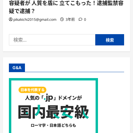
容疑者が 人質を盾に 立てこもった！逮捕監禁容
疑で逮捕？
pikakichi2015@gmail.com
3年前
0
検
索:
G&A