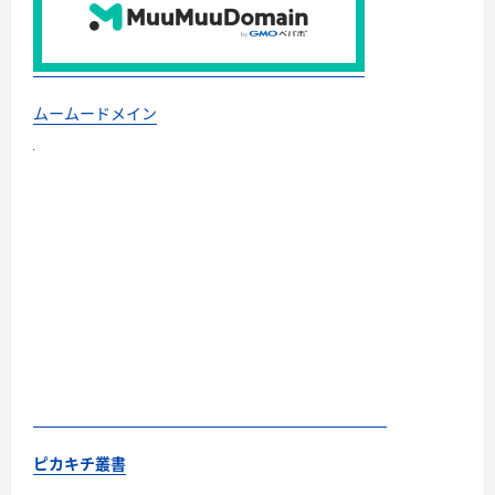
ムームードメイン
ピカキチ叢書