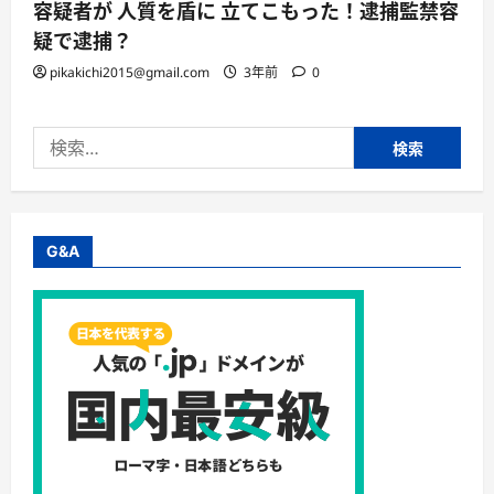
容疑者が 人質を盾に 立てこもった！逮捕監禁容
疑で逮捕？
pikakichi2015@gmail.com
3年前
0
検
索:
G&A