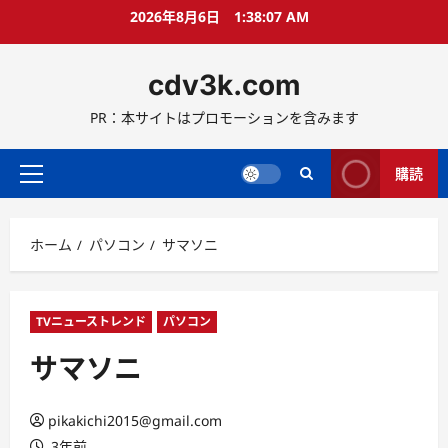
コ
2026年8月6日
1:38:08 AM
ン
テ
cdv3k.com
ン
ツ
PR：本サイトはプロモーションを含みます
へ
ス
キ
購読
メ
ッ
イ
プ
ン
ホーム
パソコン
サマソニ
メ
ニ
ュ
ー
TVニューストレンド
パソコン
サマソニ
pikakichi2015@gmail.com
3年前