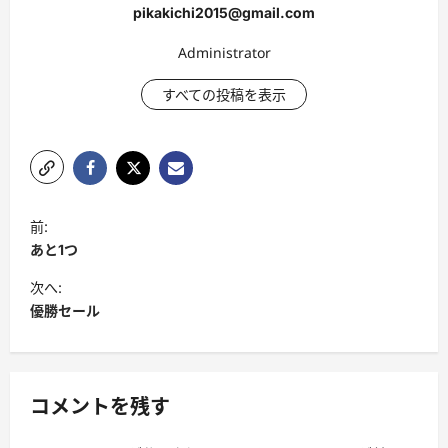
pikakichi2015@gmail.com
Administrator
すべての投稿を表示
投
前:
稿
あと1つ
ナ
次へ:
ビ
優勝セール
ゲ
ー
シ
コメントを残す
ョ