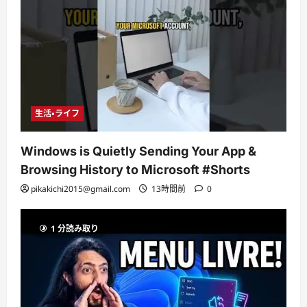
生活・ライフ
Windows is Quietly Sending Your App &
Browsing History to Microsoft #Shorts
pikakichi2015@gmail.com
13時間前
0
1 分読み取り