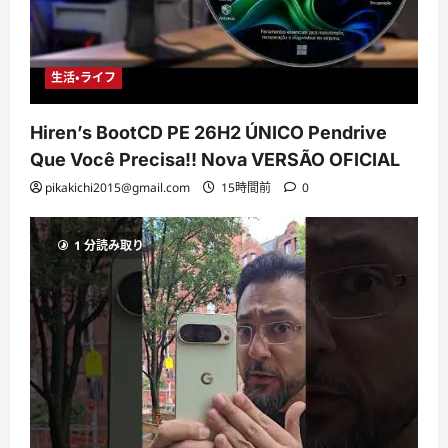
生活・ライフ
Hiren’s BootCD PE 26H2 ÚNICO Pendrive
Que Você Precisa!! Nova VERSÃO OFICIAL
pikakichi2015@gmail.com
15時間前
0
1 分読み取り