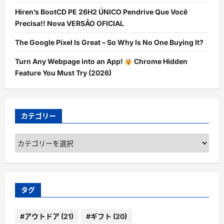
Hiren’s BootCD PE 26H2 ÚNICO Pendrive Que Você
Precisa!! Nova VERSÃO OFICIAL
The Google Pixel Is Great – So Why Is No One Buying It?
Turn Any Webpage into an App!
Chrome Hidden
Feature You Must Try (2026)
カテゴリー
カ
テ
ゴ
リ
ー
タグ
#アウトドア
(21)
#ギフト
(20)