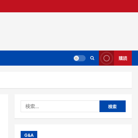
購読
検
索:
G&A