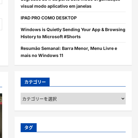
visual modo aplicativo em janelas
IPAD PRO COMO DESKTOP
Windows is Quietly Sending Your App & Browsing
History to Microsoft #Shorts
Resumão Semanal: Barra Menor, Menu Livre e
mais no Windows 11
カテゴリー
カ
テ
ゴ
リ
ー
タグ