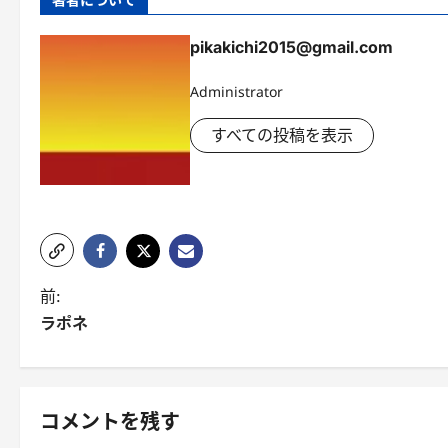
pikakichi2015@gmail.com
Administrator
すべての投稿を表示
投
前:
ラポネ
稿
ナ
ビ
コメントを残す
ゲ