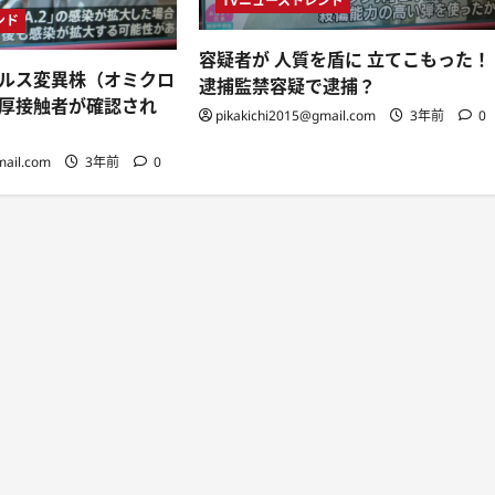
TVニューストレンド
ンド
容疑者が 人質を盾に 立てこもった！
ルス変異株（オミクロ
逮捕監禁容疑で逮捕？
厚接触者が確認され
pikakichi2015@gmail.com
3年前
0
mail.com
3年前
0