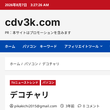
コ
2026年8月7日
3:27:27 AM
ン
テ
cdv3k.com
ン
ツ
へ
PR：本サイトはプロモーションを含みます
ス
キ
ホーム
パソコン キーワード
アフィリエイトツール
ッ
プ
ホーム
パソコン
デコチャリ
TVニューストレンド
パソコン
デコチャリ
pikakichi2015@gmail.com
3年前
0 コメント