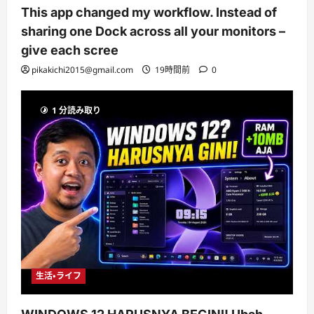
This app changed my workflow. Instead of
sharing one Dock across all your monitors –
give each scree
pikakichi2015@gmail.com
19時間前
0
1 分読み取り
生活・ライフ