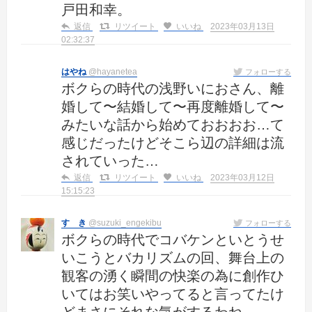
戸田和幸。
返信
リツイート
いいね
2023年03月13日
02:32:37
はやね
@hayanetea
フォローする
ボクらの時代の浅野いにおさん、離
婚して〜結婚して〜再度離婚して〜
みたいな話から始めておおおお…て
感じだったけどそこら辺の詳細は流
されていった…
返信
リツイート
いいね
2023年03月12日
15:15:23
すゞき
@suzuki_engekibu
フォローする
ボクらの時代でコバケンといとうせ
いこうとバカリズムの回、舞台上の
観客の湧く瞬間の快楽の為に創作ひ
いてはお笑いやってると言ってたけ
どまさにそれな気がするわね。