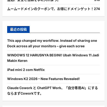
ムームードメインのクーポンで、お得にドメインゲット！
274
最近の投稿
This app changed my workflow. Instead of sharing one
Dock across all your monitors – give each scree
WINDOWS 12 HARUSNYA BEGINI! Ubah Windows 11 Jadi
Makin Keren
iPad mini 2 com Netflix
Windows K2 2026 – New Features Revealed!
Claude Cowork と ChatGPT Work、「自分専用AI」にする
ならまずCoworkです。