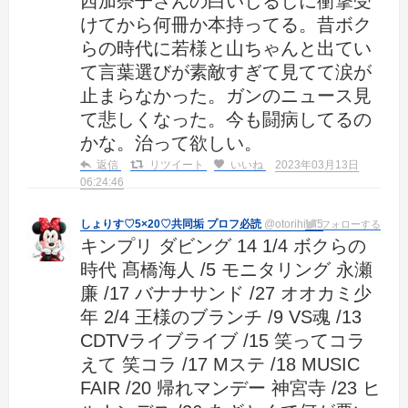
西加奈子さんの白いしるしに衝撃受
けてから何冊か本持ってる。昔ボク
らの時代に若様と山ちゃんと出てい
て言葉選びが素敵すぎて見てて涙が
止まらなかった。ガンのニュース見
て悲しくなった。今も闘病してるの
かな。治って欲しい。
返信
リツイート
いいね
2023年03月13日
06:24:46
しょりす♡5×20♡共同垢 プロフ必読
@otorihikii5
フォローする
キンプリ ダビング 14 1/4 ボクらの
時代 髙橋海人 /5 モニタリング 永瀬
廉 /17 バナナサンド /27 オオカミ少
年 2/4 王様のブランチ /9 VS魂 /13
CDTVライブライブ /15 笑ってコラ
えて 笑コラ /17 Mステ /18 MUSIC
FAIR /20 帰れマンデー 神宮寺 /23 ヒ