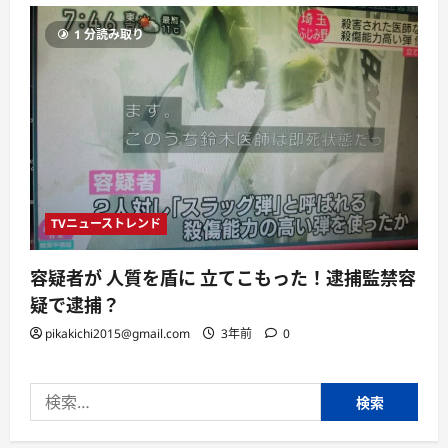
1 分読み取り
TVニューストレンド
容疑者が 人質を盾に 立てこもった！逮捕監禁容
疑で逮捕？
pikakichi2015@gmail.com
3年前
0
検
索: