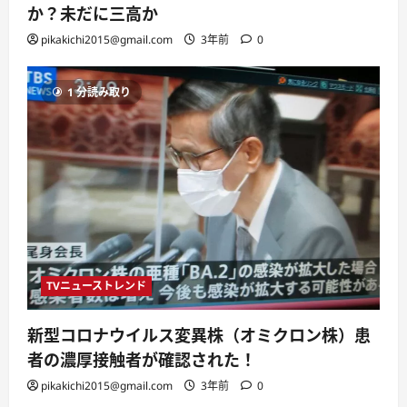
か？未だに三高か
pikakichi2015@gmail.com
3年前
0
1 分読み取り
TVニューストレンド
新型コロナウイルス変異株（オミクロン株）患
者の濃厚接触者が確認された！
pikakichi2015@gmail.com
3年前
0