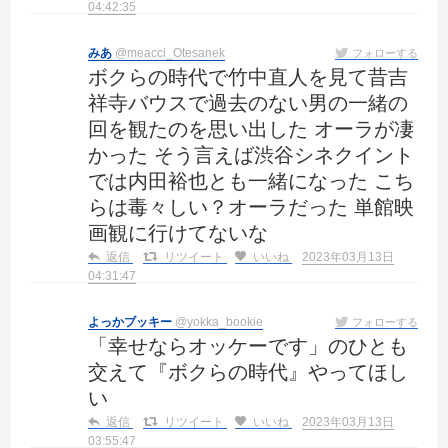
04:42:35
みあ
@meacci_Otesanek
フォローする
ボクらの時代で竹中直人を見て昔吉
祥寺バウスで過去のない男の一緒の
回を観たのを思い出した オーラが凄
かった そう言えば渋谷シネクイント
では内田裕也とも一緒になった こち
らは毒々しい？オーラだった 単館映
画観に行けてないな
返信
リツイート
いいね
2023年03月13日
04:31:47
よっかブッキー
@yokka_bookie
フォローする
「幸せならオッケーです」のひとも
交えて『ボクらの時代』やってほし
い
返信
リツイート
いいね
2023年03月13日
03:55:47