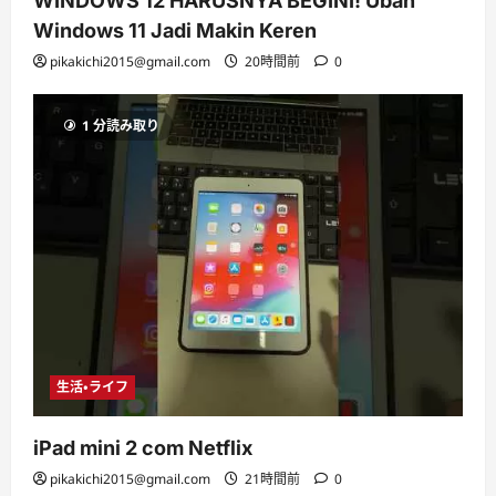
WINDOWS 12 HARUSNYA BEGINI! Ubah
Windows 11 Jadi Makin Keren
pikakichi2015@gmail.com
20時間前
0
1 分読み取り
生活・ライフ
iPad mini 2 com Netflix
pikakichi2015@gmail.com
21時間前
0