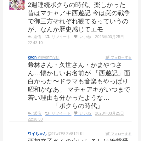
2週連続ボクらの時代、楽しかった
昔はマチャアキ西遊記 今は罠の戦争
で御三方それぞれ観てるっていうの
が、なんか歴史感じてエモ
返信
リツイート
いいね
2023年03月25日
22:43:10
kyon
@kyonmiyaji
フォローする
希林さん・久世さん・かまやつさ
ん…懐かしいお名前が 「西遊記」面
白かった〜ドラマも音楽もやっぱり
昭和かなあ。 マチャアキがいつまで
若い理由も分かったような…
「ボクらの時代」
返信
リツイート
いいね
2023年03月25日
22:38:30
ワイちゃん
@97w7E8f8V812LKL
フォローする