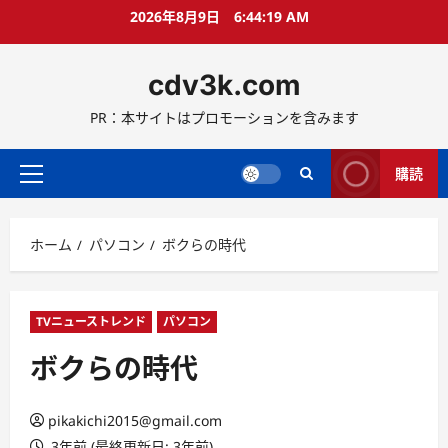
コ
2026年8月9日
6:44:20 AM
ン
テ
cdv3k.com
ン
ツ
PR：本サイトはプロモーションを含みます
へ
ス
キ
購読
メ
ッ
イ
プ
ン
ホーム
パソコン
ボクらの時代
メ
ニ
ュ
ー
TVニューストレンド
パソコン
ボクらの時代
pikakichi2015@gmail.com
3年前 (最終更新日: 3年前)