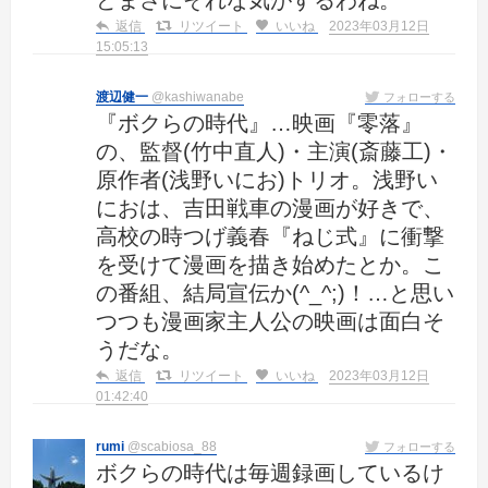
返信
リツイート
いいね
2023年03月12日
15:05:13
渡辺健一
@kashiwanabe
フォローする
『ボクらの時代』…映画『零落』
の、監督(竹中直人)・主演(斎藤工)・
原作者(浅野いにお)トリオ。浅野い
におは、吉田戦車の漫画が好きで、
高校の時つげ義春『ねじ式』に衝撃
を受けて漫画を描き始めたとか。こ
の番組、結局宣伝か(^_^;)！…と思い
つつも漫画家主人公の映画は面白そ
うだな。
返信
リツイート
いいね
2023年03月12日
01:42:40
rumi
@scabiosa_88
フォローする
ボクらの時代は毎週録画しているけ