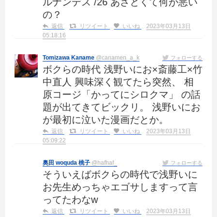
ルナンデス /26 あざとくて何が悪い
の？
返信
リツイート
いいね
2023年03月13日
05:18:16
Tomizawa Kaname
@canamen_a_k
フォローする
ボクらの時代 浅野いにお×斎藤工×竹
中直人 興味深く観てたら突然、 相
原コージ「かってにシロクマ」 の話
題が出てきてビックリ。 浅野いにお
が最初に泣いた漫画だとか。
返信
リツイート
いいね
2023年03月13日
05:09:22
奥田 woquda 桃子
@hafhaf_
フォローする
そういえばボクらの時代で浅野いに
お先生めっちゃエゴサしますって言
ってたわなw
返信
リツイート
いいね
2023年03月13日