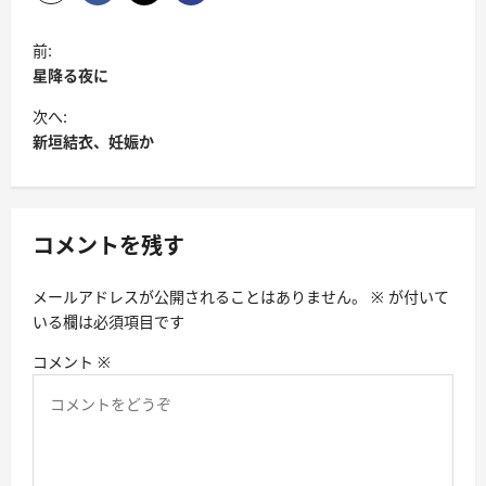
投
前:
稿
星降る夜に
ナ
次へ:
ビ
新垣結衣、妊娠か
ゲ
ー
シ
コメントを残す
ョ
メールアドレスが公開されることはありません。
※
が付いて
ン
いる欄は必須項目です
コメント
※