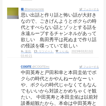
箱
@lamersecrete
フォローする
思い出話と作り話と怖い話が大好き
なので、ごきげんようとボクらの時
代とすべらない話とゾッとする話を
永遠ループするチャンネルがあって
欲しい 島田秀平は死ぬまで作り話
の怪談を喋っていて欲しい
返信
リツイート
いいね
2023年03月13日
03:40:21
COGITE
@COGITEinc
フォローする
中田英寿と戸田和幸と本田圭佑でボ
クらの時代とかやんねーかなー い
や、ボクらの時代じゃなくてもなん
でもいいから対談とかめちゃくそ観
たい。 中田英寿と本田圭佑は以前対
談番組観たから、本命は中田英寿と