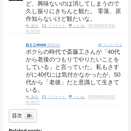
ど、興味ないのは消してしまうので
久し振りにきちんと観た。 零落、原
作知らないけど観たいな。
返信
リツイート
いいね
2023年03月12日
01:37:53
おとじotozie
@otozie
フォローする
ボクらの時代で斎藤工さんが「40代
から老後のつもりでやりたいことを
している」と言っていた。私もさす
がに40代には気付かなかったが、50
代から「老後」だと意識して生きて
いる。
返信
リツイート
いいね
2023年03月12日
01:35:27
目次
Related posts: