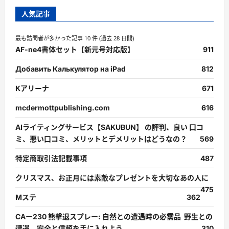
人気記事
最も訪問者が多かった記事 10 件 (過去 28 日間)
AF-ne4書体セット【新元号対応版】
911
Добавить Калькулятор на iPad
812
Kアリーナ
671
mcdermottpublishing.com
616
AIライティングサービス【SAKUBUN】 の評判、良い 口コ
ミ、悪い口コミ、メリットとデメリットはどうなの？
569
特定商取引法記載事項
487
クリスマス、お正月には素敵なプレゼントを大切なあの人に
475
Mステ
362
CAー230 熊撃退スプレー: 自然との遭遇時の必需品 野生との
遭遇、安全と信頼を手に入れよう。
310