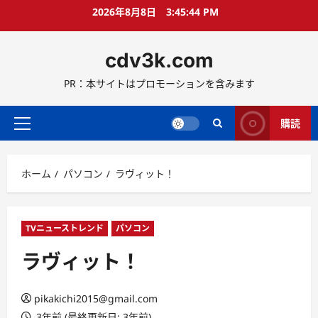
コ
2026年8月8日
3:45:46 PM
ン
テ
cdv3k.com
ン
ツ
PR：本サイトはプロモーションを含みます
へ
ス
キ
購読
メ
ッ
イ
プ
ン
ホーム
パソコン
ラヴィット！
メ
ニ
ュ
ー
TVニューストレンド
パソコン
ラヴィット！
pikakichi2015@gmail.com
3年前 (最終更新日: 3年前)