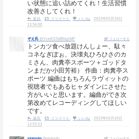
い状態に追い詰めてくれ！生活習慣
改善さしてくれ！
返信
リツイート
いいね
2023年03月16日
13:54:00
ぞえ氏
@YcxrKSTafBNgzMF
フォローする
トンカツ食べ放題けんしょー、駄々
コネなぎぽぉ、決壊丸ひろひさのカ
ミさん、肉糞亭スポーツ＋ゴッドタ
ンまだか小田芳裕） 作曲：肉糞亭ス
ポーツ 編曲はもちろんラヴィットの
視聴者でもあるヒャダインにさせた
方がいいと思います。編曲ができ次
第改めてレコーディングしてほしい
です。
返信
リツイート
いいね
2023年03月16日
13:53:23
siotouto
@siotouto
フォローする