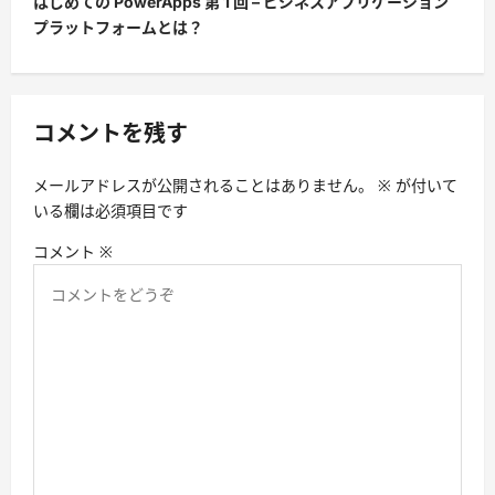
はじめての PowerApps 第 1 回 – ビジネスアプリケーション
プラットフォームとは？
ゲ
ー
シ
コメントを残す
ョ
ン
メールアドレスが公開されることはありません。
※
が付いて
いる欄は必須項目です
コメント
※