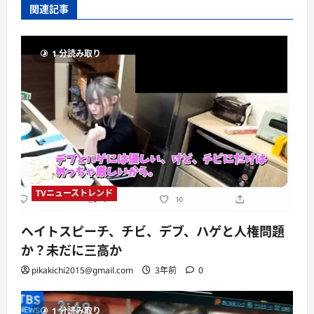
関連記事
1 分読み取り
TVニューストレンド
ヘイトスピーチ、チビ、デブ、ハゲと人権問題
か？未だに三高か
pikakichi2015@gmail.com
3年前
0
1 分読み取り