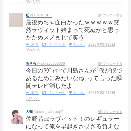
06:43:30
籾
@1020CUBE
フォローする
最後めちゃ面白かったｗｗｗｗｗ突
然ラヴィット始まって死ぬかと思っ
たためスノまじで笑う
返信
リツイート
いいね
2023年03月18日
05:45:16
あきら
@akira36363636
フォローする
今日のﾗｳﾞｨｯﾄで川島さんが｢僕が僕で
あるためにみたいなね｣って言った瞬
間テレビ消したよ
返信
リツイート
いいね
2023年03月17日
10:46:21
人類
@purin_tabesugi7
フォローする
佐野晶哉ラヴィット！のレギュラー
になって俺を早起きさせざる負えな