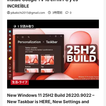
INCREÍBLE
pikakichi2015@gmail.com
3時間前
0
1 分読み取り
生活・ライフ
New Windows 11 25H2 Build 26220.9022 –
New Taskbar is HERE, New Settings and