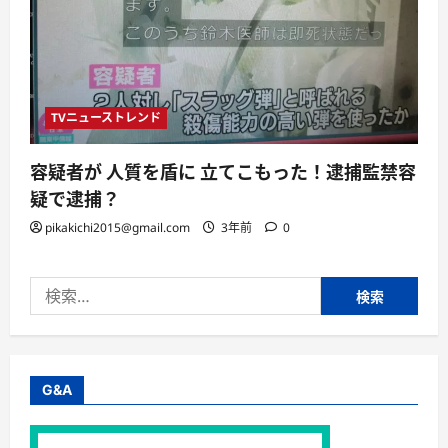
TVニューストレンド
容疑者が 人質を盾に 立てこもった！逮捕監禁容
疑で逮捕？
pikakichi2015@gmail.com
3年前
0
検
索:
G&A