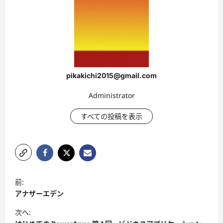
pikakichi2015@gmail.com
Administrator
すべての投稿を表示
投
前:
稿
アナザーエデン
ナ
次へ:
ビ