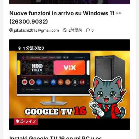
Nuove funzioni in arrivo su Windows 11
(26300.9032)
pikakichi2015@gmail.com
2時間前
0
1 分読み取り
生活・ライフ
Instalé Google TV 16 en mi PC y es