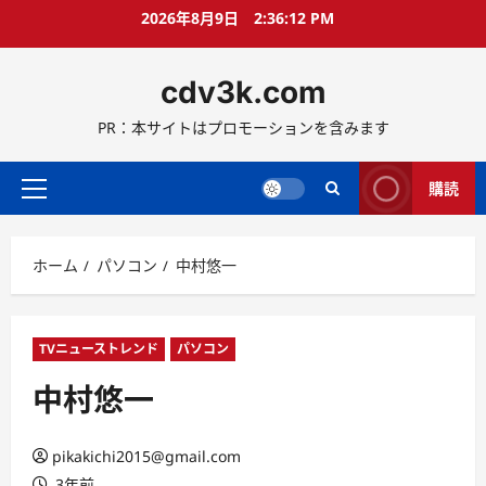
コ
2026年8月9日
2:36:13 PM
ン
テ
cdv3k.com
ン
ツ
PR：本サイトはプロモーションを含みます
へ
ス
キ
購読
メ
ッ
イ
プ
ン
ホーム
パソコン
中村悠一
メ
ニ
ュ
ー
TVニューストレンド
パソコン
中村悠一
pikakichi2015@gmail.com
3年前