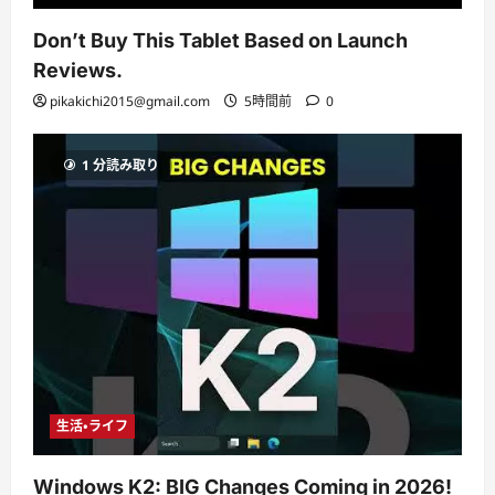
Don’t Buy This Tablet Based on Launch
Reviews.
pikakichi2015@gmail.com
5時間前
0
1 分読み取り
生活・ライフ
Windows K2: BIG Changes Coming in 2026!