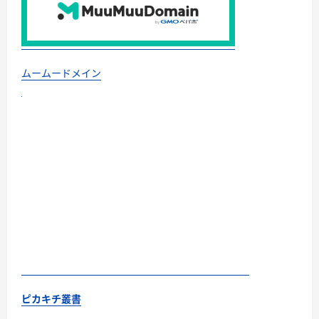
ムームードメイン
ピカキチ叢書