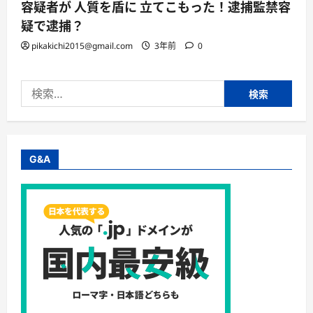
容疑者が 人質を盾に 立てこもった！逮捕監禁容
疑で逮捕？
pikakichi2015@gmail.com
3年前
0
検
索:
G&A