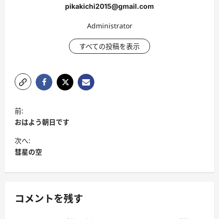
pikakichi2015@gmail.com
Administrator
すべての投稿を表示
投
前:
稿
おはよう朝日です
ナ
次へ:
ビ
彗星の空
ゲ
ー
シ
コメントを残す
ョ