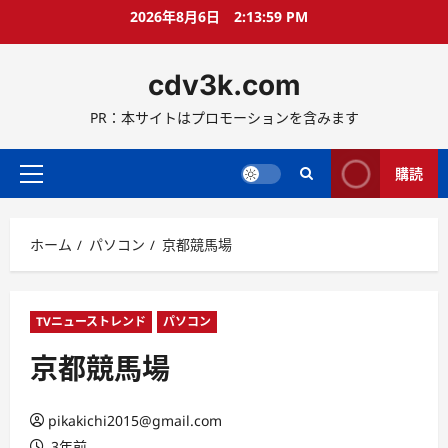
コ
2026年8月6日
2:14:00 PM
ン
テ
cdv3k.com
ン
ツ
PR：本サイトはプロモーションを含みます
へ
ス
キ
購読
メ
ッ
イ
プ
ン
ホーム
パソコン
京都競馬場
メ
ニ
ュ
ー
TVニューストレンド
パソコン
京都競馬場
pikakichi2015@gmail.com
3年前