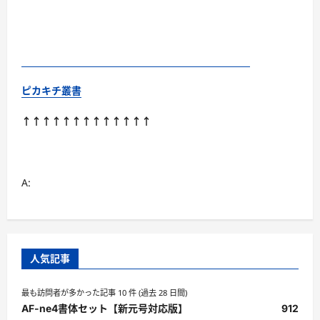
ピカキチ叢書
↑↑↑↑↑↑↑↑↑↑↑↑↑
A:
人気記事
最も訪問者が多かった記事 10 件 (過去 28 日間)
AF-ne4書体セット【新元号対応版】
912