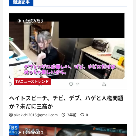
関連記事
1 分読み取り
TVニューストレンド
ヘイトスピーチ、チビ、デブ、ハゲと人権問題
か？未だに三高か
pikakichi2015@gmail.com
3年前
0
1 分読み取り