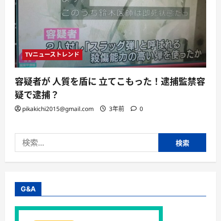
TVニューストレンド
容疑者が 人質を盾に 立てこもった！逮捕監禁容
疑で逮捕？
pikakichi2015@gmail.com
3年前
0
検
索:
G&A