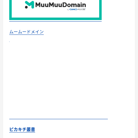
ムームードメイン
ピカキチ叢書