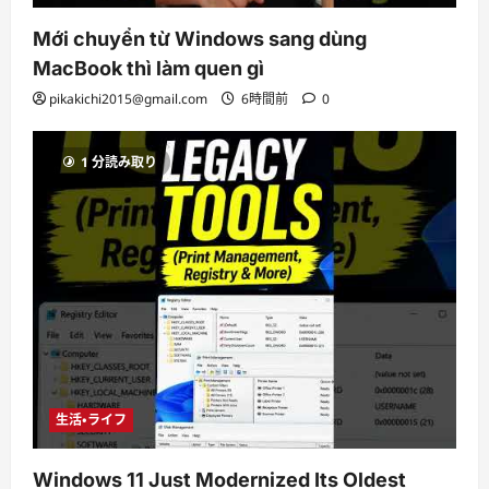
Mới chuyển từ Windows sang dùng
MacBook thì làm quen gì
pikakichi2015@gmail.com
6時間前
0
1 分読み取り
生活・ライフ
Windows 11 Just Modernized Its Oldest