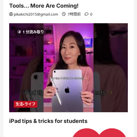
Tools… More Are Coming!
pikakichi2015@gmail.com
7時間前
0
1 分読み取り
生活・ライフ
iPad tips & tricks for students