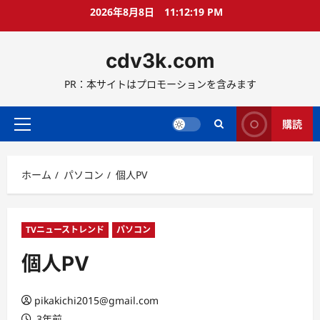
コ
2026年8月8日
11:12:20 PM
ン
テ
cdv3k.com
ン
ツ
PR：本サイトはプロモーションを含みます
へ
ス
キ
購読
メ
ッ
イ
プ
ン
ホーム
パソコン
個人PV
メ
ニ
ュ
ー
TVニューストレンド
パソコン
個人PV
pikakichi2015@gmail.com
3年前