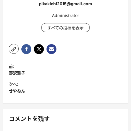
pikakichi2015@gmail.com
Administrator
すべての投稿を表示
投
前:
稿
野沢雅子
ナ
次へ:
ビ
せやねん
ゲ
ー
シ
コメントを残す
ョ