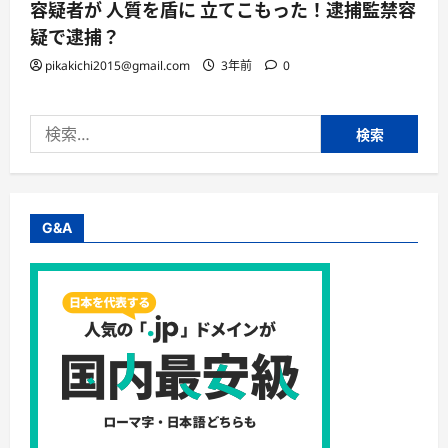
容疑者が 人質を盾に 立てこもった！逮捕監禁容
疑で逮捕？
pikakichi2015@gmail.com
3年前
0
検
索:
G&A