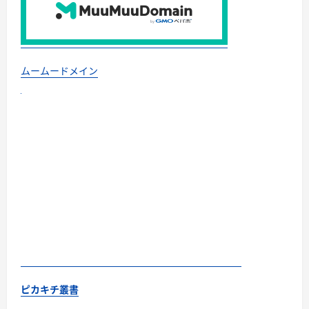
ムームードメイン
ピカキチ叢書