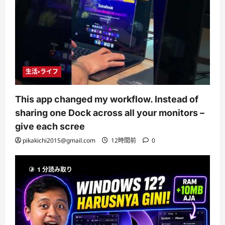
生活・ライフ
This app changed my workflow. Instead of
sharing one Dock across all your monitors –
give each scree
pikakichi2015@gmail.com
12時間前
0
1 分読み取り