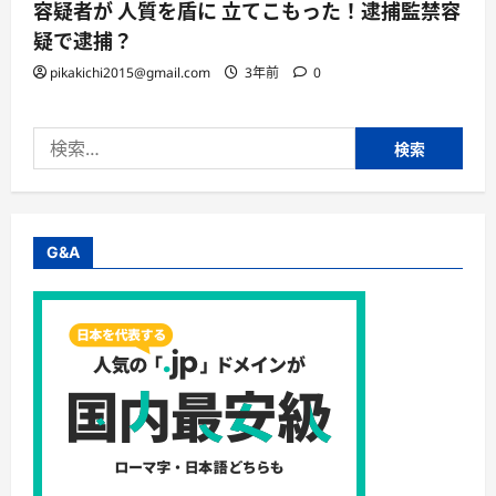
容疑者が 人質を盾に 立てこもった！逮捕監禁容
疑で逮捕？
pikakichi2015@gmail.com
3年前
0
検
索:
G&A