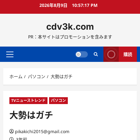
コ
2026年8月9日
10:57:18 PM
ン
テ
cdv3k.com
ン
ツ
PR：本サイトはプロモーションを含みます
へ
ス
キ
購読
メ
ッ
イ
プ
ン
ホーム
パソコン
大勢はガチ
メ
ニ
ュ
ー
TVニューストレンド
パソコン
大勢はガチ
pikakichi2015@gmail.com
3年前