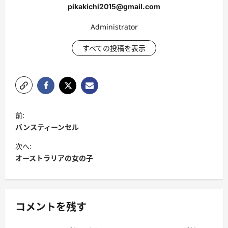
pikakichi2015@gmail.com
Administrator
すべての投稿を表示
投
前:
稿
バンスティーンセル
ナ
次へ:
ビ
オーストラリアの女の子
ゲ
ー
シ
コメントを残す
ョ