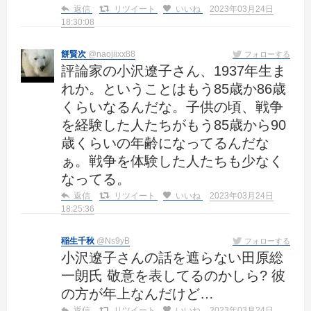
返信
リツイート
いいね
2023年03月24日
18:30:08
餅賢次
@naojiixx88
フォローする
評論家の小沢遼子さん、1937年生ま
れか。ということはもう85歳か86歳
くらいなるんだな。子供の頃、戦争
を経験した人たちがもう85歳から90
歳くらいの年齢になってるんだな
ぁ。戦争を体験した人たちも少なく
なってる。
返信
リツイート
いいね
2023年03月24日
18:25:36
稲生千秋
@Ns9yB
フォローする
小沢遼子さんの話を遮らない田原総
一朗氏 敬意を表してるのかしら? 彼
の方が年上なんだけど…
返信
リツイート
いいね
2023年03月24日