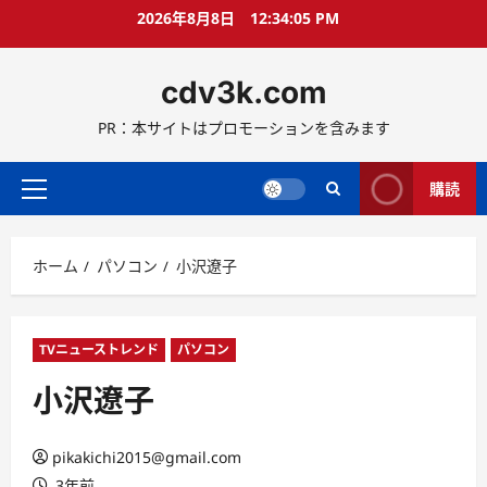
コ
2026年8月8日
12:34:06 PM
ン
テ
cdv3k.com
ン
ツ
PR：本サイトはプロモーションを含みます
へ
ス
キ
購読
メ
ッ
イ
プ
ン
ホーム
パソコン
小沢遼子
メ
ニ
ュ
ー
TVニューストレンド
パソコン
小沢遼子
pikakichi2015@gmail.com
3年前