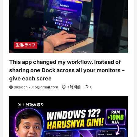
生活・ライフ
This app changed my workflow. Instead of
sharing one Dock across all your monitors –
give each scree
pikakichi2015@gmail.com
1時間前
0
1 分読み取り