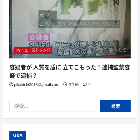
TVニューストレンド
容疑者が 人質を盾に 立てこもった！逮捕監禁容
疑で逮捕？
pikakichi2015@gmail.com
3年前
0
検
索:
G&A