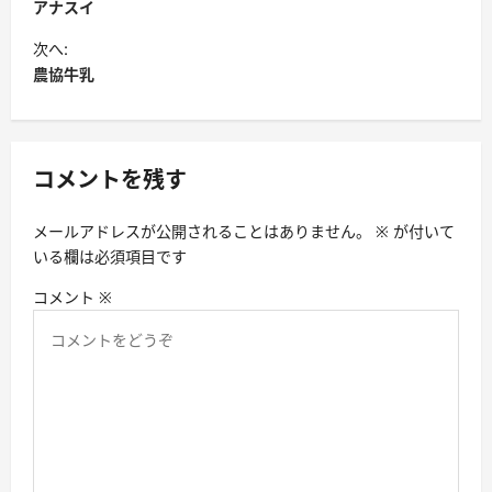
稿
アナスイ
ナ
次へ:
ビ
農協牛乳
ゲ
ー
シ
コメントを残す
ョ
メールアドレスが公開されることはありません。
※
が付いて
ン
いる欄は必須項目です
コメント
※