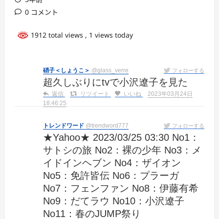
0 コメント
1912 total views
, 1 views today
硝子＜しょうこ＞
@glass_verre
フォローする
超久しぶりにtvで小沢遼子を見た
返信
リツイート
いいね
2023年03月24日
18:46:25
トレンドワード
@trendword777
フォローする
★Yahoo★ 2023/03/25 03:30 No1：
サトシの旅 No2：裸の少年 No3：メ
イドインヘブン No4：ザイオン
No5：免許皆伝 No6：プラーガ
No7：フェンファン No8：伊藤有希
No9：だてラウ No10：小沢遼子
No11：春のJUMP祭り