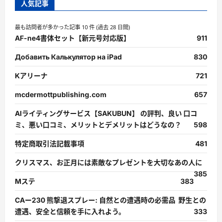
人気記事
最も訪問者が多かった記事 10 件 (過去 28 日間)
AF-ne4書体セット【新元号対応版】
911
Добавить Калькулятор на iPad
830
Kアリーナ
721
mcdermottpublishing.com
657
AIライティングサービス【SAKUBUN】 の評判、良い 口コ
ミ、悪い口コミ、メリットとデメリットはどうなの？
598
特定商取引法記載事項
481
クリスマス、お正月には素敵なプレゼントを大切なあの人に
385
Mステ
383
CAー230 熊撃退スプレー: 自然との遭遇時の必需品 野生との
遭遇、安全と信頼を手に入れよう。
333