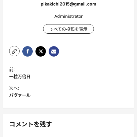
pikakichi2015@gmail.com
Administrator
すべての投稿を表示
投
前:
稿
一粒万倍日
ナ
次へ:
ビ
パヴァール
ゲ
ー
シ
コメントを残す
ョ