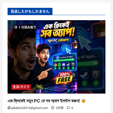
見逃したかもしれません
1 分読み取り
生活・ライフ
এক ক্লিকেই নতুন PC তে সব অ্যাপ ইনস্টল করুন!
pikakichi2015@gmail.com
3分前
0