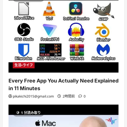
生活・ライフ
Every Free App You Actually Need Explained
in 11 Minutes
pikakichi2015@gmail.com
2時間前
0
1 分読み取り