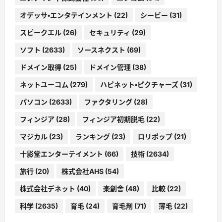
オデッサ・エンタテインメント
(22)
シービー
(31)
スピークエル
(26)
セキュリティ
(29)
ソフト
(2633)
ソースネクスト
(69)
ドメイン取得
(25)
ドメイン管理
(38)
ネットユーコム
(279)
ハピネット・ピクチャーズ
(31)
パソコン
(2633)
ファクタリング
(28)
フィンジア
(28)
フィンジア初期脱毛
(22)
マジカル
(23)
ランキング
(23)
ロリポップ
(21)
十影堂エンターテイメント
(66)
技術
(2634)
旅行
(20)
株式会社AHS
(54)
株式会社デネット
(40)
楽創舎
(48)
比較
(22)
科学
(2635)
育毛
(24)
育毛剤
(71)
薄毛
(22)