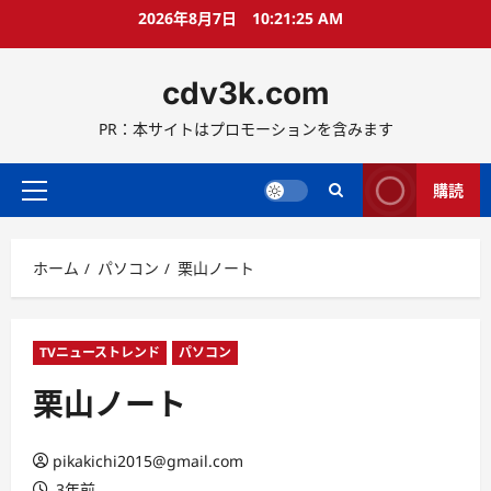
コ
2026年8月7日
10:21:26 AM
ン
テ
cdv3k.com
ン
ツ
PR：本サイトはプロモーションを含みます
へ
ス
キ
購読
メ
ッ
イ
プ
ン
ホーム
パソコン
栗山ノート
メ
ニ
ュ
ー
TVニューストレンド
パソコン
栗山ノート
pikakichi2015@gmail.com
3年前