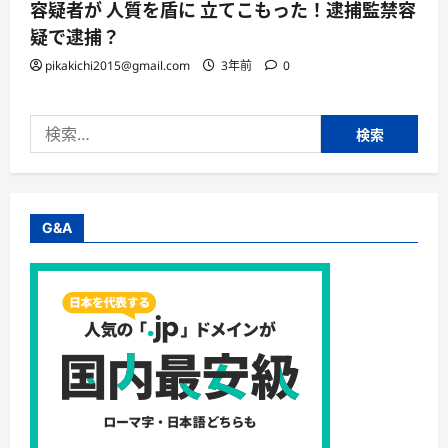
容疑者が 人質を盾に 立てこもった！逮捕監禁容
疑で逮捕？
pikakichi2015@gmail.com
3年前
0
検
索:
G&A